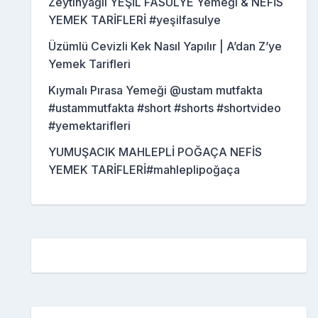
Zeytinyağlı YEŞİL FASULYE Yemeği & NEFİS
YEMEK TARİFLERİ #yeşilfasulye
Üzümlü Cevizli Kek Nasıl Yapılır | A’dan Z’ye
Yemek Tarifleri
Kıymalı Pırasa Yemeği @ustam mutfakta
#ustammutfakta #short #shorts #shortvideo
#yemektarifleri
YUMUŞACIK MAHLEPLİ POĞAÇA NEFİS
YEMEK TARİFLERİ#mahleplipoğaça