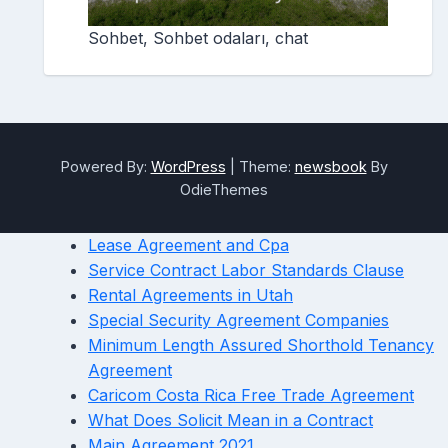
Sohbet, Sohbet odaları, chat
Powered By:
WordPress
|
Theme:
newsbook
By
OdieThemes
Lease Agreement and Cpa
Service Contract Labor Standards Clause
Rental Agreements in Utah
Special Security Agreement Companies
Minimum Length Assured Shorthold Tenancy
Agreement
Caricom Costa Rica Free Trade Agreement
What Does Solicit Mean in a Contract
Main Agreement 2021