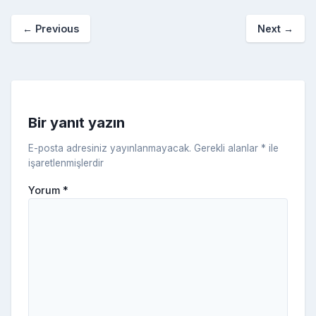
o
p
a
kl
←
Previous
Next
→
o
er
c
a
k
e
s
s
ni
Bir yanıt yazın
ki
E-posta adresiniz yayınlanmayacak.
Gerekli alanlar
*
ile
işaretlenmişlerdir
Yorum
*