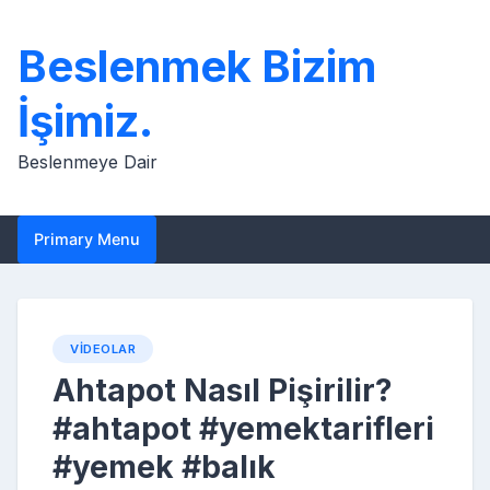
Skip
to
Beslenmek Bizim
content
İşimiz.
Beslenmeye Dair
Primary Menu
VIDEOLAR
Ahtapot Nasıl Pişirilir?
#ahtapot #yemektarifleri
#yemek #balık