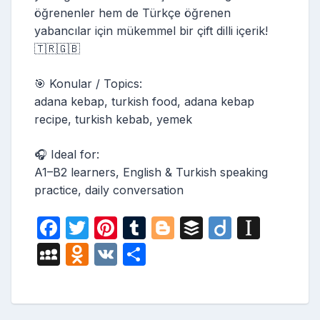
öğrenenler hem de Türkçe öğrenen
yabancılar için mükemmel bir çift dilli içerik!
🇹🇷🇬🇧
🎯 Konular / Topics:
adana kebap, turkish food, adana kebap
recipe, turkish kebab, yemek
🎧 Ideal for:
A1–B2 learners, English & Turkish speaking
practice, daily conversation
F
T
Pi
T
Bl
B
Di
In
a
w
nt
u
o
uf
ig
st
M
O
V
S
c
itt
er
m
g
fe
o
a
y
d
K
h
e
er
e
bl
g
r
p
S
n
ar
b
st
r
er
a