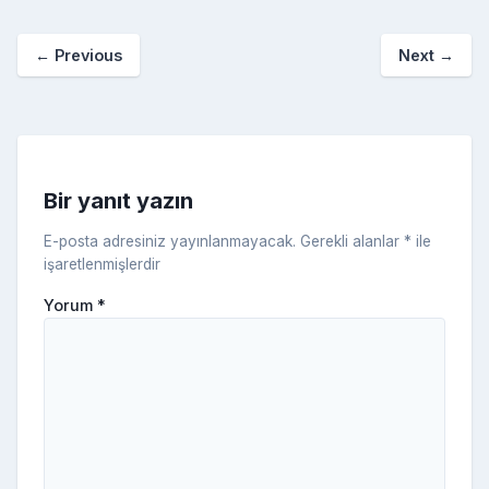
p
o
e
o
p
a
kl
←
Previous
Next
→
o
er
c
a
k
e
s
s
ni
Bir yanıt yazın
ki
E-posta adresiniz yayınlanmayacak.
Gerekli alanlar
*
ile
işaretlenmişlerdir
Yorum
*