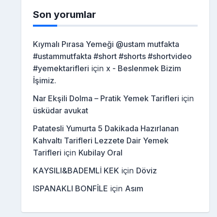
Son yorumlar
Kıymalı Pırasa Yemeği @ustam mutfakta
#ustammutfakta #short #shorts #shortvideo
#yemektarifleri
için
x - Beslenmek Bizim
İşimiz.
Nar Ekşili Dolma – Pratik Yemek Tarifleri
için
üsküdar avukat
Patatesli Yumurta 5 Dakikada Hazırlanan
Kahvaltı Tarifleri Lezzete Dair Yemek
Tarifleri
için
Kubilay Oral
KAYSILI&BADEMLİ KEK
için
Döviz
ISPANAKLI BONFİLE
için
Asım