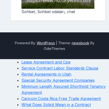
Sohbet, Sohbet odaları, chat
Powered By:
WordPress
|
Theme:
newsbook
By
OdieThemes
Lease Agreement and Cpa
Service Contract Labor Standards Clause
Rental Agreements in Utah
Special Security Agreement Companies
Minimum Length Assured Shorthold Tenancy
Agreement
Caricom Costa Rica Free Trade Agreement
What Does Solicit Mean in a Contract