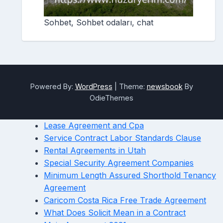
Sohbet, Sohbet odaları, chat
Powered By:
WordPress
|
Theme:
newsbook
By
OdieThemes
Lease Agreement and Cpa
Service Contract Labor Standards Clause
Rental Agreements in Utah
Special Security Agreement Companies
Minimum Length Assured Shorthold Tenancy
Agreement
Caricom Costa Rica Free Trade Agreement
What Does Solicit Mean in a Contract