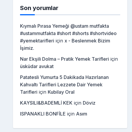
Son yorumlar
Kıymalı Pırasa Yemeği @ustam mutfakta
#ustammutfakta #short #shorts #shortvideo
#yemektarifleri
için
x - Beslenmek Bizim
İşimiz.
Nar Ekşili Dolma – Pratik Yemek Tarifleri
için
üsküdar avukat
Patatesli Yumurta 5 Dakikada Hazırlanan
Kahvaltı Tarifleri Lezzete Dair Yemek
Tarifleri
için
Kubilay Oral
KAYSILI&BADEMLİ KEK
için
Döviz
ISPANAKLI BONFİLE
için
Asım