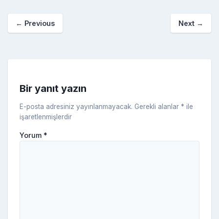
p
o
e
o
p
a
kl
←
Previous
Next
→
o
er
c
a
k
e
s
s
ni
Bir yanıt yazın
ki
E-posta adresiniz yayınlanmayacak.
Gerekli alanlar
*
ile
işaretlenmişlerdir
Yorum
*