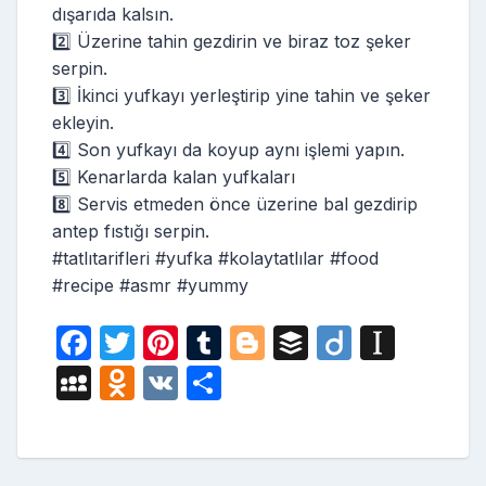
dışarıda kalsın.
2️⃣ Üzerine tahin gezdirin ve biraz toz şeker
serpin.
3️⃣ İkinci yufkayı yerleştirip yine tahin ve şeker
ekleyin.
4️⃣ Son yufkayı da koyup aynı işlemi yapın.
5️⃣ Kenarlarda kalan yufkaları
8️⃣ Servis etmeden önce üzerine bal gezdirip
antep fıstığı serpin.
#tatlıtarifleri #yufka #kolaytatlılar #food
#recipe #asmr #yummy
F
T
Pi
T
Bl
B
Di
In
a
w
nt
u
o
uf
ig
st
M
O
V
S
c
itt
er
m
g
fe
o
a
y
d
K
h
e
er
e
bl
g
r
p
S
n
ar
b
st
r
er
a