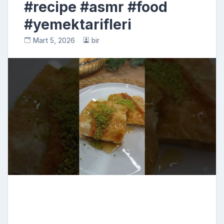
#recipe #asmr #food
#yemektarifleri
Mart 5, 2026
bir