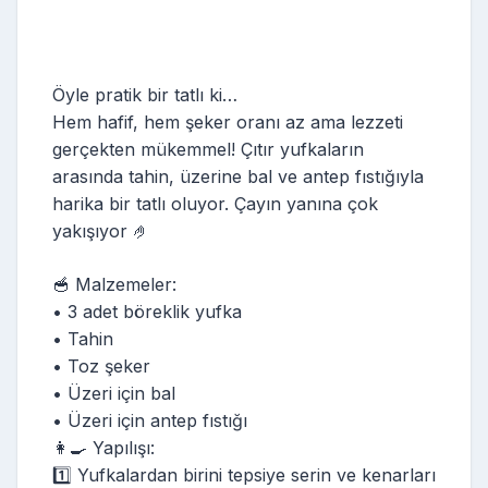
Öyle pratik bir tatlı ki…
Hem hafif, hem şeker oranı az ama lezzeti
gerçekten mükemmel! Çıtır yufkaların
arasında tahin, üzerine bal ve antep fıstığıyla
harika bir tatlı oluyor. Çayın yanına çok
yakışıyor 🤌
🥣 Malzemeler:
• 3 adet böreklik yufka
• Tahin
• Toz şeker
• Üzeri için bal
• Üzeri için antep fıstığı
👩‍🍳 Yapılışı:
1️⃣ Yufkalardan birini tepsiye serin ve kenarları