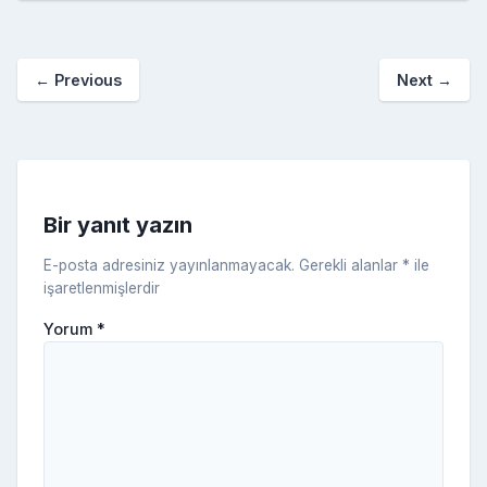
b
st
r
er
a
p
o
e
o
p
a
kl
←
Previous
Next
→
o
er
c
a
k
e
s
s
ni
Bir yanıt yazın
ki
E-posta adresiniz yayınlanmayacak.
Gerekli alanlar
*
ile
işaretlenmişlerdir
Yorum
*