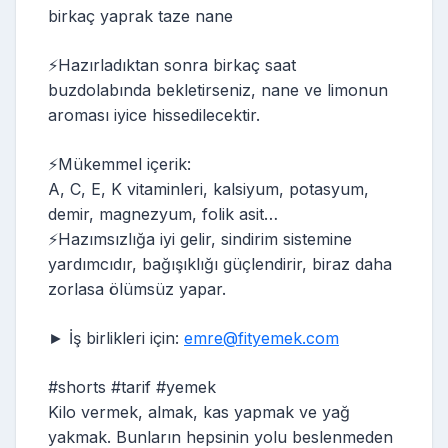
birkaç yaprak taze nane
⚡️Hazırladıktan sonra birkaç saat
buzdolabında bekletirseniz, nane ve limonun
aroması iyice hissedilecektir.
⚡️Mükemmel içerik:
A, C, E, K vitaminleri, kalsiyum, potasyum,
demir, magnezyum, folik asit…
⚡️Hazımsızlığa iyi gelir, sindirim sistemine
yardımcıdır, bağışıklığı güçlendirir, biraz daha
zorlasa ölümsüz yapar.
► İş birlikleri için:
emre@fityemek.com
#shorts #tarif #yemek
Kilo vermek, almak, kas yapmak ve yağ
yakmak. Bunların hepsinin yolu beslenmeden