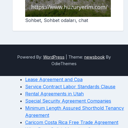
Sohbet, Sohbet odaları, chat
Powered By:
WordPress
|
Theme:
newsbook
By
OdieThemes
Lease Agreement and Cpa
Service Contract Labor Standards Clause
Rental Agreements in Utah
Special Security Agreement Companies
Minimum Length Assured Shorthold Tenancy
Agreement
Caricom Costa Rica Free Trade Agreement