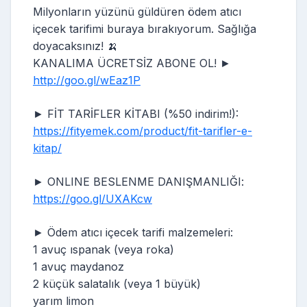
Milyonların yüzünü güldüren ödem atıcı
içecek tarifimi buraya bırakıyorum. Sağlığa
doyacaksınız! 🍌
KANALIMA ÜCRETSİZ ABONE OL! ►
http://goo.gl/wEaz1P
► FİT TARİFLER KİTABI (%50 indirim!):
https://fityemek.com/product/fit-tarifler-e-
kitap/
► ONLINE BESLENME DANIŞMANLIĞI:
https://goo.gl/UXAKcw
► Ödem atıcı içecek tarifi malzemeleri:
1 avuç ıspanak (veya roka)
1 avuç maydanoz
2 küçük salatalık (veya 1 büyük)
yarım limon