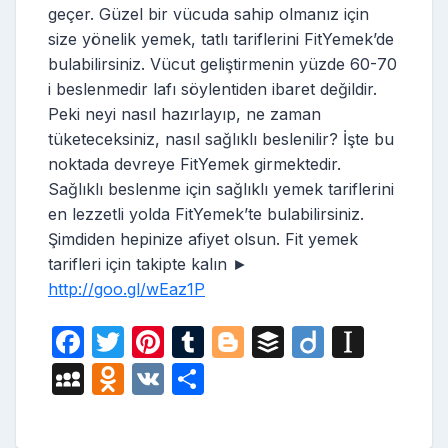
geçer. Güzel bir vücuda sahip olmanız için
size yönelik yemek, tatlı tariflerini FitYemek’de
bulabilirsiniz. Vücut geliştirmenin yüzde 60-70
i beslenmedir lafı söylentiden ibaret değildir.
Peki neyi nasıl hazırlayıp, ne zaman
tüketeceksiniz, nasıl sağlıklı beslenilir? İşte bu
noktada devreye FitYemek girmektedir.
Sağlıklı beslenme için sağlıklı yemek tariflerini
en lezzetli yolda FitYemek’te bulabilirsiniz.
Şimdiden hepinize afiyet olsun. Fit yemek
tarifleri için takipte kalın ►
http://goo.gl/wEaz1P
F
T
Pi
T
Bl
B
Di
In
a
w
nt
u
o
uf
ig
st
M
O
V
S
c
itt
er
m
g
fe
o
a
y
d
K
h
e
er
e
bl
g
r
p
S
n
ar