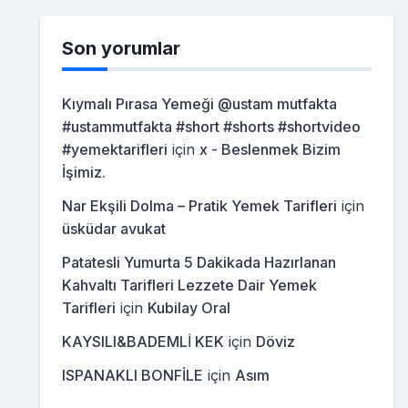
Son yorumlar
Kıymalı Pırasa Yemeği @ustam mutfakta
#ustammutfakta #short #shorts #shortvideo
#yemektarifleri
için
x - Beslenmek Bizim
İşimiz.
Nar Ekşili Dolma – Pratik Yemek Tarifleri
için
üsküdar avukat
Patatesli Yumurta 5 Dakikada Hazırlanan
Kahvaltı Tarifleri Lezzete Dair Yemek
Tarifleri
için
Kubilay Oral
KAYSILI&BADEMLİ KEK
için
Döviz
ISPANAKLI BONFİLE
için
Asım