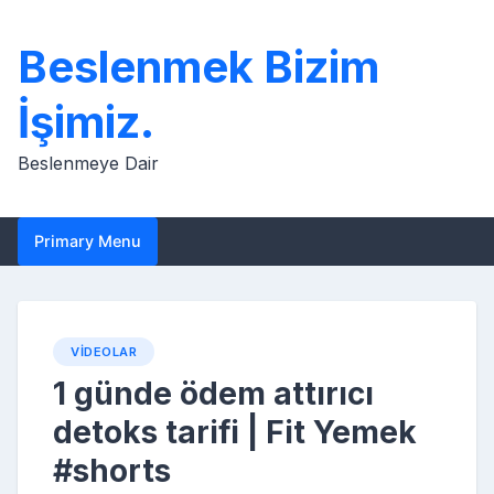
Skip
to
Beslenmek Bizim
content
İşimiz.
Beslenmeye Dair
Primary Menu
VIDEOLAR
1 günde ödem attırıcı
detoks tarifi | Fit Yemek
#shorts