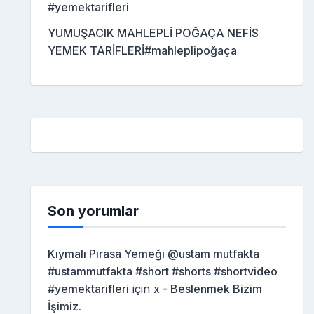
#yemektarifleri
YUMUŞACIK MAHLEPLİ POĞAÇA NEFİS
YEMEK TARİFLERİ#mahleplipoğaça
Son yorumlar
Kıymalı Pırasa Yemeği @ustam mutfakta
#ustammutfakta #short #shorts #shortvideo
#yemektarifleri
için
x - Beslenmek Bizim
İşimiz.