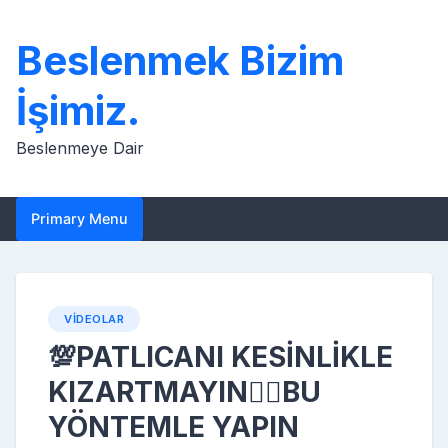
Skip
to
Beslenmek Bizim
content
İşimiz.
Beslenmeye Dair
Primary Menu
VIDEOLAR
💯PATLICANI KESİNLİKLE
KIZARTMAYIN👌🏼BU
YÖNTEMLE YAPIN