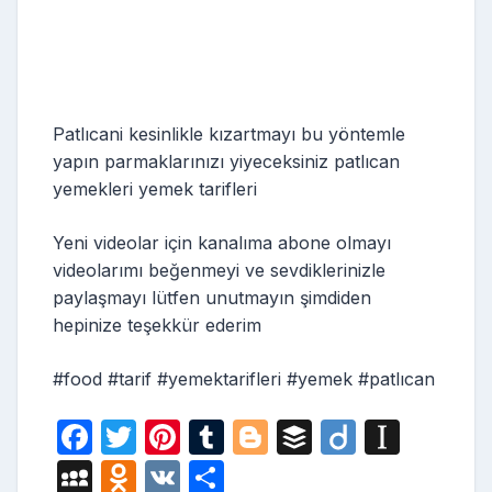
Patlıcani kesinlikle kızartmayı bu yöntemle
yapın parmaklarınızı yiyeceksiniz patlıcan
yemekleri yemek tarifleri
Yeni videolar için kanalıma abone olmayı
videolarımı beğenmeyi ve sevdiklerinizle
paylaşmayı lütfen unutmayın şimdiden
hepinize teşekkür ederim
#food #tarif #yemektarifleri #yemek #patlıcan
F
T
Pi
T
Bl
B
Di
In
a
w
nt
u
o
uf
ig
st
M
O
V
S