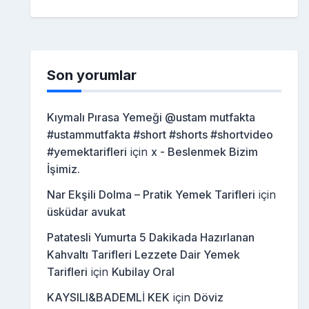
Son yorumlar
Kıymalı Pırasa Yemeği @ustam mutfakta
#ustammutfakta #short #shorts #shortvideo
#yemektarifleri
için
x - Beslenmek Bizim
İşimiz.
Nar Ekşili Dolma – Pratik Yemek Tarifleri
için
üsküdar avukat
Patatesli Yumurta 5 Dakikada Hazırlanan
Kahvaltı Tarifleri Lezzete Dair Yemek
Tarifleri
için
Kubilay Oral
KAYSILI&BADEMLİ KEK
için
Döviz