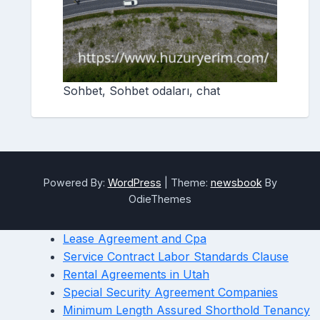
Sohbet, Sohbet odaları, chat
Powered By:
WordPress
|
Theme:
newsbook
By
OdieThemes
Lease Agreement and Cpa
Service Contract Labor Standards Clause
Rental Agreements in Utah
Special Security Agreement Companies
Minimum Length Assured Shorthold Tenancy