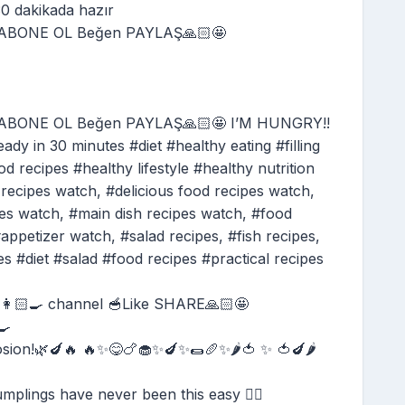
 dakikada hazır
🥣ABONE OL Beğen PAYLAŞ🙏🏻🤩
🥣ABONE OL Beğen PAYLAŞ🙏🏻🤩 I’M HUNGRY!!
 30 minutes #diet #healthy eating #filling
d recipes #healthy lifestyle #healthy nutrition
recipes watch, #delicious food recipes watch,
es watch, #main dish recipes watch, #food
appetizer watch, #salad recipes, #fish recipes,
s #diet #salad #food recipes #practical recipes
🏻‍🍳 channel 🥣Like SHARE🙏🏻🤩
🍳
sion!🌿🍆🔥 🔥✨😋🍗🧁✨🍆✨🌯🥖✨🌶️🍅 ✨ 🍅🍆🌶️
lings have never been this easy 👌🏻