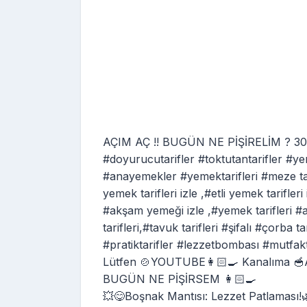
AÇIM AÇ !! BUGÜN NE PİŞİRELİM ? 30 d
#doyurucutarifler #toktutantarifler #ye
#anayemekler #yemektarifleri #meze tarif
yemek tarifleri izle ,#etli yemek tarifleri
#akşam yemeği izle ,#yemek tarifleri #ape
tarifleri,#tavuk tarifleri #şifalı #çorba t
#pratiktarifler #lezzetbombası #mutfa
Lütfen 🍲YOUTUBE👩🏻‍🍳 Kanalıma 
BUGÜN NE PİŞİRSEM 👩🏻‍🍳
💥😋Boşnak Mantısı: Lezzet Patlaması!