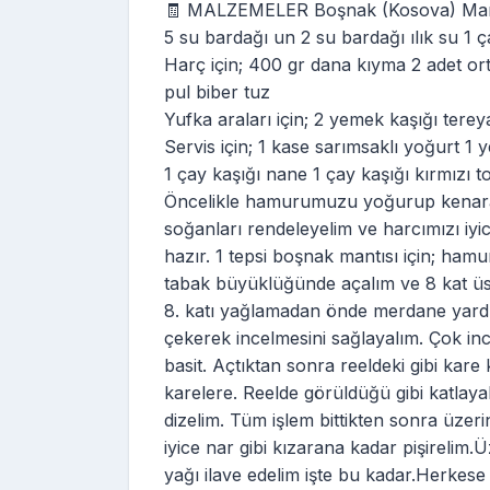
🧾 MALZEMELER Boşnak (Kosova) Mantıs
5 su bardağı un 2 su bardağı ılık su 1 ç
Harç için; 400 gr dana kıyma 2 adet o
pul biber tuz
Yufka araları için; 2 yemek kaşığı tere
Servis için; 1 kase sarımsaklı yoğurt 1
1 çay kaşığı nane 1 çay kaşığı kırmızı t
Öncelikle hamurumuzu yoğurup kenara a
soğanları rendeleyelim ve harcımızı iy
hazır. 1 tepsi boşnak mantısı için; ha
tabak büyüklüğünde açalım ve 8 kat üst
8. katı yağlamadan önde merdane yardı
çekerek incelmesini sağlayalım. Çok in
basit. Açtıktan sonra reeldeki gibi kar
karelere. Reelde görüldüğü gibi katlay
dizelim. Tüm işlem bittikten sonra üze
iyice nar gibi kızarana kadar pişirelim.
yağı ilave edelim işte bu kadar.Herkese