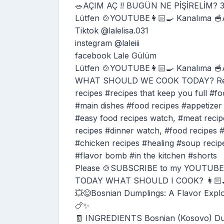
🥗AÇIM AÇ !! BUGÜN NE PİŞİRELİM? 30
Lütfen 🍲YOUTUBE👩🏻‍🍳 Kanalıma 
Tiktok @lalelisa.031
instegram @laleiii
facebook Lale Gülüm
Lütfen 🍲YOUTUBE👩🏻‍🍳 Kanalıma 
WHAT SHOULD WE COOK TODAY? Ready in
recipes #recipes that keep you full #foo
#main dishes #food recipes #appetizer 
#easy food recipes watch, #meat recip
recipes #dinner watch, #food recipes #
#chicken recipes #healing #soup recipe
#flavor bomb #in the kitchen #shorts
Please 🍲SUBSCRIBE to my YOUTUBE👩
TODAY WHAT SHOULD I COOK? 👩🏻‍
💥😋Bosnian Dumplings: A Flavor Explo
🍗✨
🧾 INGREDIENTS Bosnian (Kosovo) Dump