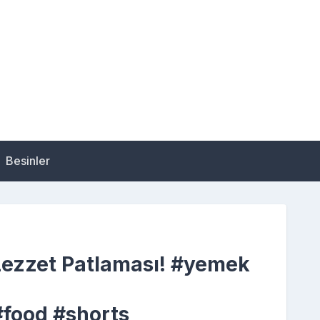
Besinler
Lezzet Patlaması! #yemek
i
#food #shorts