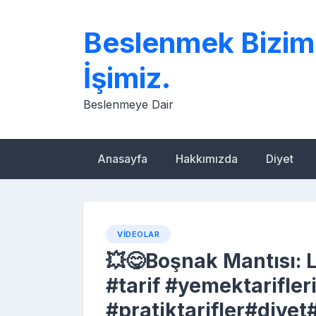
Skip
to
Beslenmek Bizim
content
İşimiz.
Beslenmeye Dair
Anasayfa
Hakkımızda
Diyet
VIDEOLAR
💥😋Boşnak Mantısı: 
#tarif #yemektarifler
#pratiktarifler#diyet