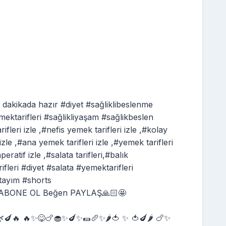
akikada hazır #diyet #sağliklibeslenme
mektarifleri #sağlikliyaşam #sağlikbeslen
leri izle ,#nefis yemek tarifleri izle ,#kolay
 izle ,#ana yemek tarifleri izle ,#yemek tarifleri
ratif izle ,#salata tarifleri,#balık
arifleri #diyet #salata #yemektarifleri
ktayım #shorts
🥣ABONE OL Beğen PAYLAŞ🙏🏻🤩
🌿🍆🔥 🔥✨😋🍗🧁✨🍆✨🌯🥖✨🌶️🍅 ✨ 🍅🍆🌶️ 🍗✨