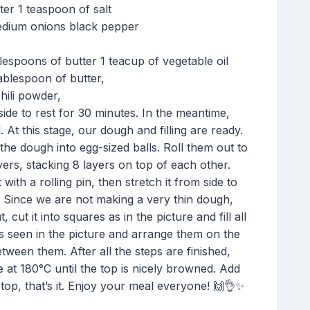
er 1 teaspoon of salt
medium onions black pepper
lespoons of butter 1 teacup of vegetable oil
tablespoon of butter,
hili powder,
aside to rest for 30 minutes. In the meantime,
. At this stage, our dough and filling are ready.
 the dough into egg-sized balls. Roll them out to
ayers, stacking 8 layers on top of each other.
 with a rolling pin, then stretch it from side to
r. Since we are not making a very thin dough,
t, cut it into squares as in the picture and fill all
 as seen in the picture and arrange them on the
ween them. After all the steps are finished,
e at 180°C until the top is nicely browned. Add
 top, that’s it. Enjoy your meal everyone! 🙌👌✨