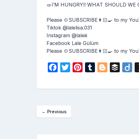
🥗I’M HUNGRY!! WHAT SHOULD WE CO
Please 🍲SUBSCRIBE👩🏻‍🍳 to my You
Tiktok @lalelisa.031
Instagram @laleiii
Facebook Lale Gülüm
Please 🍲SUBSCRIBE👩🏻‍🍳 to my You
F
T
Pi
T
Bl
B
D
a
w
nt
u
o
uf
i
c
itt
er
m
g
fe
o
e
er
e
bl
g
r
b
st
r
er
←
Previous
o
o
k