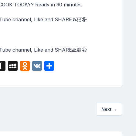
OK TODAY? Ready in 30 minutes
Tube channel, Like and SHARE🙏🏻🤩
Tube channel, Like and SHARE🙏🏻🤩
i
In
M
O
V
S
g
st
y
d
K
h
a
S
n
ar
p
p
o
e
a
a
kl
Next
→
p
c
a
er
e
s
s