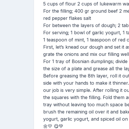
5 cups of flour 2 cups of lukewarm wat
For the filling; 400 gr ground beef 2 
red pepper flakes salt
For between the layers of dough; 2 tab
For serving; 1 bowl of garlic yogurt, 1 
1 teaspoon of mint, 1 teaspoon of red c
First, let’s knead our dough and set it 
grate the onions and mix our filling well
For 1 tray of Bosnian dumplings; divide
the size of a plate and grease all the l
Before greasing the 8th layer, roll it out
side with your hands to make it thinne
our job is very simple. After rolling it ou
the squares with the filling. Fold them
tray without leaving too much space bet
brush the remaining oil over it and bak
yogurt, garlic yogurt, and spiced oil on
🌼💛 😋💚