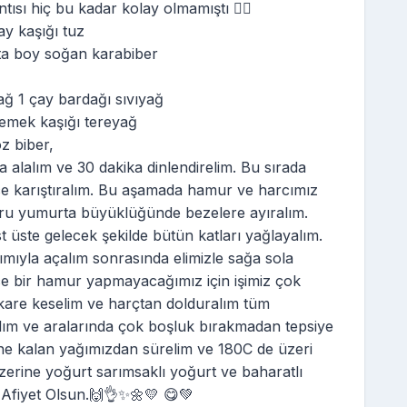
ı hiç bu kadar kolay olmamıştı 👌🏻
ay kaşığı tuz
rta boy soğan karabiber
yağ 1 çay bardağı sıvıyağ
 yemek kaşığı tereyağ
oz biber,
lalım ve 30 dakika dinlendirelim. Bu sırada
ice karıştıralım. Bu aşamada hamur ve harcımız
muru yumurta büyüklüğünde bezelere ayıralım.
 üste gelecek şekilde bütün katları yağlayalım.
mıyla açalım sonrasında elimizle sağa sola
ce bir hamur yapmayacağımız için işimiz çok
e kare keselim ve harçtan dolduralım tüm
alım ve aralarında çok boşluk bırakmadan tepsiye
rine kalan yağımızdan sürelim ve 180C de üzeri
Üzerine yoğurt sarımsaklı yoğurt ve baharatlı
 Afiyet Olsun.🙌👌✨🌼💛 😋💚