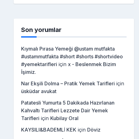
Son yorumlar
Kıymalı Pırasa Yemeği @ustam mutfakta
#ustammutfakta #short #shorts #shortvideo
#yemektarifleri
için
x - Beslenmek Bizim
İşimiz.
Nar Ekşili Dolma – Pratik Yemek Tarifleri
için
üsküdar avukat
Patatesli Yumurta 5 Dakikada Hazırlanan
Kahvaltı Tarifleri Lezzete Dair Yemek
Tarifleri
için
Kubilay Oral
KAYSILI&BADEMLİ KEK
için
Döviz