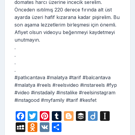
domates harcı üzerine incecik serelim.
Önceden ısıtılmış 220 derece fırında alt üst
ayarda üzeri hafif kızarana kadar pişirelim. Bu
son aşama lezzetlerim birleşmesi için önemli.
Afiyet olsun videoyu beğenmeyi kaydetmeyi
unutmayın.
.
.
.
.
#patlıcantava #malatya #tarif #balcantava
#malatya #reels #reelsvideo #instareels #fyp
#video #instadaily #instalike #reelsinstagram
#instagood #myfamily #tarif #kesfet
F
T
Pi
T
Bl
B
Di
In
a
w
nt
u
o
uf
ig
st
M
O
V
S