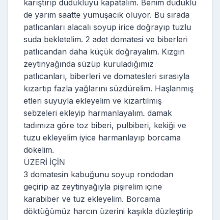
karıştırıp düdüklüyü kapatalım. Benim düdüklü
de yarım saatte yumuşacık oluyor. Bu sırada
patlıcanları alacalı soyup irice doğrayıp tuzlu
suda bekletelim. 2 adet domatesi ve biberleri
patlıcandan daha küçük doğrayalım. Kızgın
zeytinyağında süzüp kuruladığımız
patlıcanları, biberleri ve domatesleri sırasıyla
kızartıp fazla yağlarını süzdürelim. Haşlanmış
etleri suyuyla ekleyelim ve kızartılmış
sebzeleri ekleyip harmanlayalım. damak
tadımıza göre toz biberi, pulbiberi, kekiği ve
tuzu ekleyelim iyice harmanlayıp borcama
dökelim.
ÜZERİ İÇİN
3 domatesin kabuğunu soyup rondodan
geçirip az zeytinyağıyla pişirelim içine
karabiber ve tuz ekleyelim. Borcama
döktüğümüz harcın üzerini kaşıkla düzleştirip