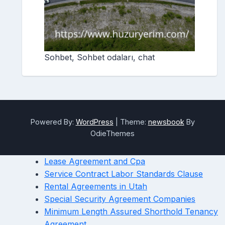
Sohbet, Sohbet odaları, chat
Powered By:
WordPress
|
Theme:
newsbook
By
OdieThemes
Lease Agreement and Cpa
Service Contract Labor Standards Clause
Rental Agreements in Utah
Special Security Agreement Companies
Minimum Length Assured Shorthold Tenancy
Agreement