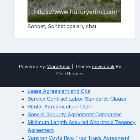
Sohbet, Sohbet odaları, chat
Powered By:
WordPress
|
Theme:
newsbook
By
OdieThemes
Lease Agreement and Cpa
Service Contract Labor Standards Clause
Rental Agreements in Utah
Special Security Agreement Companies
Minimum Length Assured Shorthold Tenancy
Agreement
Caricom Costa Rica Free Trade Agreement