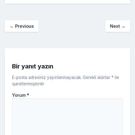
e
er
e
bl
g
r
p
S
n
ar
b
st
r
er
a
p
o
e
o
p
a
kl
←
Previous
Next
→
o
er
c
a
k
e
s
s
ni
Bir yanıt yazın
ki
E-posta adresiniz yayınlanmayacak.
Gerekli alanlar
*
ile
işaretlenmişlerdir
Yorum
*