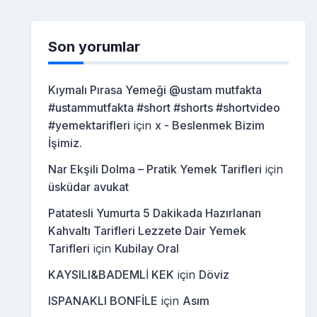
Son yorumlar
Kıymalı Pırasa Yemeği @ustam mutfakta
#ustammutfakta #short #shorts #shortvideo
#yemektarifleri
için
x - Beslenmek Bizim
İşimiz.
Nar Ekşili Dolma – Pratik Yemek Tarifleri
için
üsküdar avukat
Patatesli Yumurta 5 Dakikada Hazırlanan
Kahvaltı Tarifleri Lezzete Dair Yemek
Tarifleri
için
Kubilay Oral
KAYSILI&BADEMLİ KEK
için
Döviz
ISPANAKLI BONFİLE
için
Asım