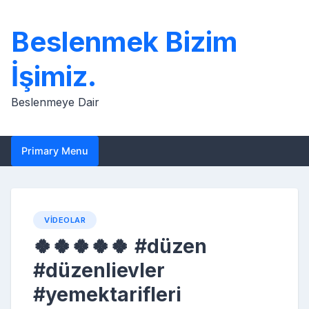
Skip
to
Beslenmek Bizim
content
İşimiz.
Beslenmeye Dair
Primary Menu
VIDEOLAR
🍀🍀🍀🍀🍀 #düzen
#düzenlievler
#yemektarifleri