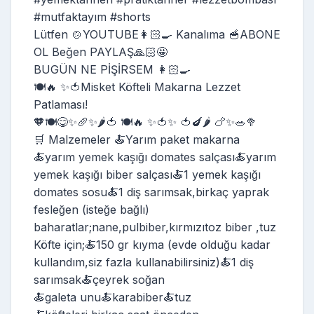
#mutfaktayım #shorts
Lütfen 🍲YOUTUBE👩🏻‍🍳 Kanalıma 🥣ABONE
OL Beğen PAYLAŞ🙏🏻🤩
BUGÜN NE PİŞİRSEM 👩🏻‍🍳
🍽️🔥 ✨🍅Misket Köfteli Makarna Lezzet
Patlaması!
🧡🍽️😋✨🥖✨🌶️🍅 🍽️🔥 ✨🍅✨ 🍅🍆🌶️ 🍗✨🥗🥦
🛒 Malzemeler 🍝Yarım paket makarna
🍝yarım yemek kaşığı domates salçası🍝yarım
yemek kaşığı biber salçası🍝1 yemek kaşığı
domates sosu🍝1 diş sarımsak,birkaç yaprak
fesleğen (isteğe bağlı)
baharatlar;nane,pulbiber,kırmızıtoz biber ,tuz
Köfte için;🍝150 gr kıyma (evde olduğu kadar
kullandım,siz fazla kullanabilirsiniz)🍝1 diş
sarımsak🍝çeyrek soğan
🍝galeta unu🍝karabiber🍝tuz