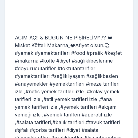
AÇIM AÇ!! & BUGÜN NE PİŞİRELİM^?? ❤️
Misket Köfteli Makarna_❤️Afiyet olsun.🥰
#yemek #yemektarifleri #food #pratik #keşfet
#makarna #köfte #diyet #sağliklibeslenme
#doyurucutarifler #toktutantarifler
#yemektarifleri #sağlikliyaşam #sağlikbeslen
#anayemekler #yemektarifleri #meze tarifleri
izle ,#nefis yemek tarifleri izle ,#kolay yemek
tarifleri izle ,#etli yemek tarifleri izle ,#ana
yemek tarifleri izle ,#yemek tarifleri #akşam
yemeği izle ,#yemek tarifleri #aperatif izle
,#salata tarifleri,#balık tarifleri,#tavuk tarifleri
#şifalı #çorba tarifleri #diyet #salata
#yemektarifleri #pratiktarifler #lezzetbombası