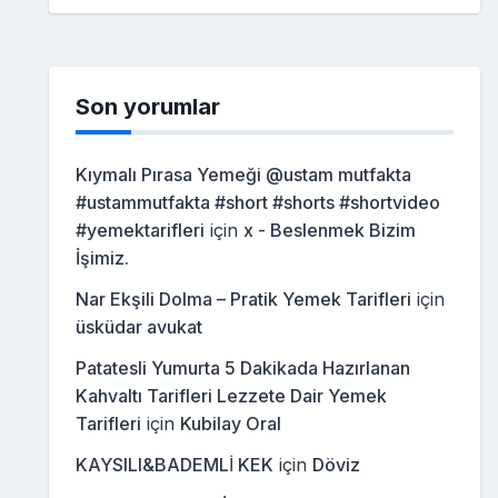
Son yorumlar
Kıymalı Pırasa Yemeği @ustam mutfakta
#ustammutfakta #short #shorts #shortvideo
#yemektarifleri
için
x - Beslenmek Bizim
İşimiz.
Nar Ekşili Dolma – Pratik Yemek Tarifleri
için
üsküdar avukat
Patatesli Yumurta 5 Dakikada Hazırlanan
Kahvaltı Tarifleri Lezzete Dair Yemek
Tarifleri
için
Kubilay Oral
KAYSILI&BADEMLİ KEK
için
Döviz