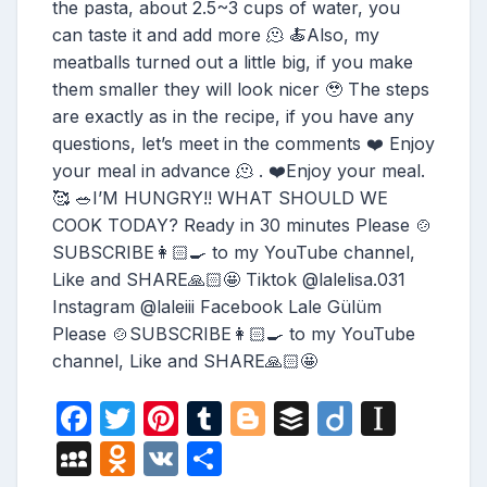
the pasta, about 2.5~3 cups of water, you
can taste it and add more 🫠 🍝Also, my
meatballs turned out a little big, if you make
them smaller they will look nicer 🥹 The steps
are exactly as in the recipe, if you have any
questions, let’s meet in the comments ❤️ Enjoy
your meal in advance 🫠 . ❤️Enjoy your meal.
🥰 🥗I’M HUNGRY!! WHAT SHOULD WE
COOK TODAY? Ready in 30 minutes Please 🍲
SUBSCRIBE👩🏻‍🍳 to my YouTube channel,
Like and SHARE🙏🏻🤩 Tiktok @lalelisa.031
Instagram @laleiii Facebook Lale Gülüm
Please 🍲SUBSCRIBE👩🏻‍🍳 to my YouTube
channel, Like and SHARE🙏🏻🤩
F
T
Pi
T
Bl
B
Di
In
a
w
nt
u
o
uf
ig
st
M
O
V
S