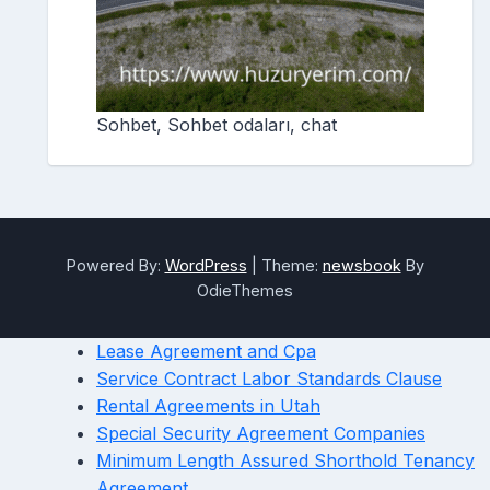
Sohbet, Sohbet odaları, chat
Powered By:
WordPress
|
Theme:
newsbook
By
OdieThemes
Lease Agreement and Cpa
Service Contract Labor Standards Clause
Rental Agreements in Utah
Special Security Agreement Companies
Minimum Length Assured Shorthold Tenancy
Agreement