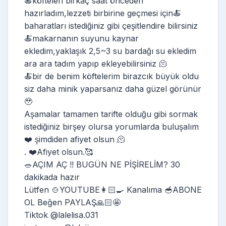
🍝köfteleri birkaç saat önceden
hazırladım,lezzeti birbirine geçmesi için🍝
baharatları istediğiniz gibi çeşitlendire bilirsiniz
🍝makarnanın suyunu kaynar
ekledim,yaklaşık 2,5~3 su bardağı su ekledim
ara ara tadım yapıp ekleyebilirsiniz 🫠
🍝bir de benim köftelerim birazcık büyük oldu
siz daha minik yaparsanız daha güzel görünür
🥹
Aşamalar tamamen tarifte olduğu gibi sormak
istediğiniz birşey olursa yorumlarda buluşalım
❤️ şimdiden afiyet olsun 🫠
. ❤️Afiyet olsun.🥰
🥗AÇIM AÇ !! BUGÜN NE PİŞİRELİM? 30
dakikada hazır
Lütfen 🍲YOUTUBE👩🏻‍🍳 Kanalıma 🥣ABONE
OL Beğen PAYLAŞ🙏🏻🤩
Tiktok @lalelisa.031