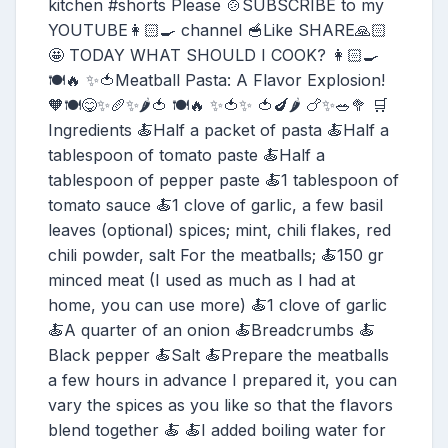
kitchen #shorts Please 🍲SUBSCRIBE to my
YOUTUBE👩🏻‍🍳 channel 🥣Like SHARE🙏🏻
🤩 TODAY WHAT SHOULD I COOK? 👩🏻‍🍳
🍽️🔥 ✨🍅Meatball Pasta: A Flavor Explosion!
🧡🍽️😋✨🥖✨🌶️🍅 🍽️🔥 ✨🍅✨ 🍅🍆🌶️ 🍗✨🥗🥦 🛒
Ingredients 🍝Half a packet of pasta 🍝Half a
tablespoon of tomato paste 🍝Half a
tablespoon of pepper paste 🍝1 tablespoon of
tomato sauce 🍝1 clove of garlic, a few basil
leaves (optional) spices; mint, chili flakes, red
chili powder, salt For the meatballs; 🍝150 gr
minced meat (I used as much as I had at
home, you can use more) 🍝1 clove of garlic
🍝A quarter of an onion 🍝Breadcrumbs 🍝
Black pepper 🍝Salt 🍝Prepare the meatballs
a few hours in advance I prepared it, you can
vary the spices as you like so that the flavors
blend together 🍝 🍝I added boiling water for