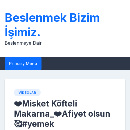
Skip
to
Beslenmek Bizim
content
İşimiz.
Beslenmeye Dair
Primary Menu
VIDEOLAR
❤️Misket Köfteli
Makarna_❤️Afiyet olsun
🥰#yemek