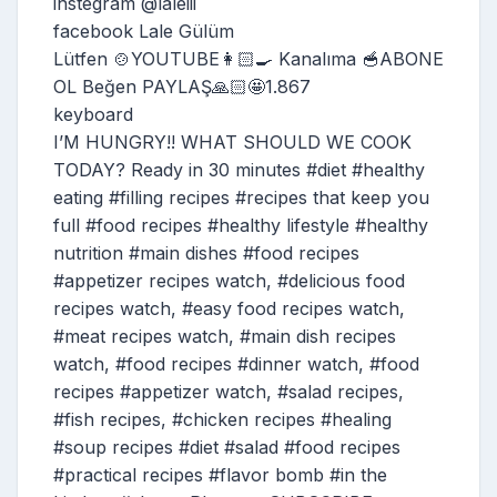
instegram @laleiii
facebook Lale Gülüm
Lütfen 🍲YOUTUBE👩🏻‍🍳 Kanalıma 🥣ABONE
OL Beğen PAYLAŞ🙏🏻🤩1.867
keyboard
I’M HUNGRY!! WHAT SHOULD WE COOK
TODAY? Ready in 30 minutes #diet #healthy
eating #filling recipes #recipes that keep you
full #food recipes #healthy lifestyle #healthy
nutrition #main dishes #food recipes
#appetizer recipes watch, #delicious food
recipes watch, #easy food recipes watch,
#meat recipes watch, #main dish recipes
watch, #food recipes #dinner watch, #food
recipes #appetizer watch, #salad recipes,
#fish recipes, #chicken recipes #healing
#soup recipes #diet #salad #food recipes
#practical recipes #flavor bomb #in the