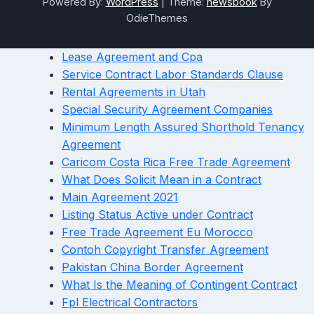
Powered By:
WordPress
|
Theme:
newsbook
By
OdieThemes
Lease Agreement and Cpa
Service Contract Labor Standards Clause
Rental Agreements in Utah
Special Security Agreement Companies
Minimum Length Assured Shorthold Tenancy
Agreement
Caricom Costa Rica Free Trade Agreement
What Does Solicit Mean in a Contract
Main Agreement 2021
Listing Status Active under Contract
Free Trade Agreement Eu Morocco
Contoh Copyright Transfer Agreement
Pakistan China Border Agreement
What Is the Meaning of Contingent Contract
Fpl Electrical Contractors