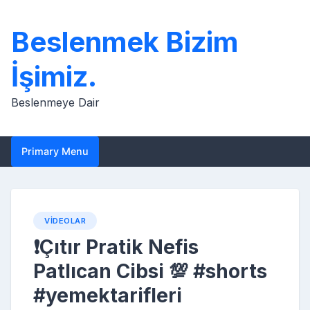
Skip
to
Beslenmek Bizim
content
İşimiz.
Beslenmeye Dair
Primary Menu
VIDEOLAR
❗Çıtır Pratik Nefis
Patlıcan Cibsi 💯 #shorts
#yemektarifleri