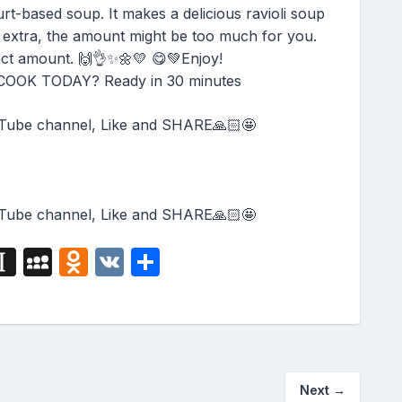
t-based soup. It makes a delicious ravioli soup
le extra, the amount might be too much for you.
act amount. 🙌👌✨🌼💛 😋💚Enjoy!
OK TODAY? Ready in 30 minutes
Tube channel, Like and SHARE🙏🏻🤩
Tube channel, Like and SHARE🙏🏻🤩
i
In
M
O
V
S
g
st
y
d
K
h
a
S
n
ar
p
p
o
e
a
a
kl
Next
→