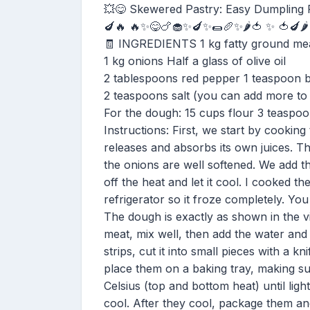
💥😋 Skewered Pastry: Easy Dumpling R
🍆🔥 🔥✨😋🍗🧁✨🍆✨🌯🥖✨🌶️🍅 ✨ 🍅🍆🌶
🧾 INGREDIENTS 1 kg fatty ground me
1 kg onions Half a glass of olive oil
2 tablespoons red pepper 1 teaspoon 
2 teaspoons salt (you can add more to 
For the dough: 15 cups flour 3 teaspoo
Instructions: First, we start by cookin
releases and absorbs its own juices. T
the onions are well softened. We add the
off the heat and let it cool. I cooked t
refrigerator so it froze completely. You
The dough is exactly as shown in the vi
meat, mix well, then add the water and 
strips, cut it into small pieces with a kn
place them on a baking tray, making su
Celsius (top and bottom heat) until li
cool. After they cool, package them an