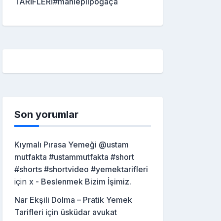
TARİFLERİ#mahleplipoğaça
Son yorumlar
Kıymalı Pırasa Yemeği @ustam
mutfakta #ustammutfakta #short
#shorts #shortvideo #yemektarifleri
için
x - Beslenmek Bizim İşimiz.
Nar Ekşili Dolma – Pratik Yemek
Tarifleri
için
üsküdar avukat