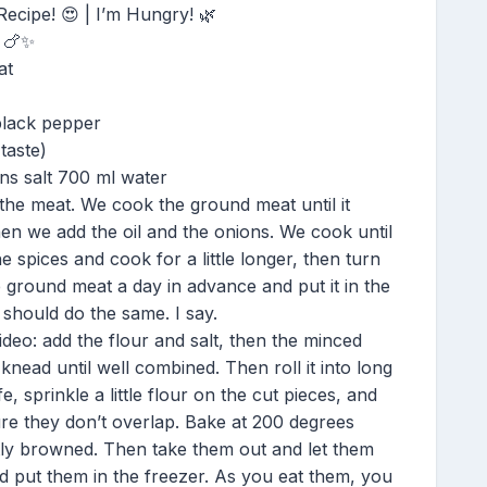
ecipe! 😍 | I’m Hungry! 🌿
️ 🍗✨
at
black pepper
taste)
ns salt 700 ml water
g the meat. We cook the ground meat until it
hen we add the oil and the onions. We cook until
 spices and cook for a little longer, then turn
he ground meat a day in advance and put it in the
 should do the same. I say.
deo: add the flour and salt, then the minced
knead until well combined. Then roll it into long
ife, sprinkle a little flour on the cut pieces, and
re they don’t overlap. Bake at 200 degrees
ghtly browned. Then take them out and let them
d put them in the freezer. As you eat them, you