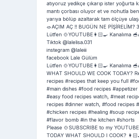
atıyoruz yedikçe çıkarıp ister yoğurta 
mantı çorbası oluyor et ve nohutla ben bi
yarıya bölüp azaltarak tam ölçüye ula
🥗AÇIM AÇ !! BUGÜN NE PİŞİRELİM? 30
Lütfen 🍲YOUTUBE👩🏻‍🍳 Kanalıma 
Tiktok @lalelisa.031
instegram @laleiii
facebook Lale Gülüm
Lütfen 🍲YOUTUBE👩🏻‍🍳 Kanalıma 
WHAT SHOULD WE COOK TODAY? Ready in
recipes #recipes that keep you full #foo
#main dishes #food recipes #appetizer 
#easy food recipes watch, #meat recip
recipes #dinner watch, #food recipes #
#chicken recipes #healing #soup recipe
#flavor bomb #in the kitchen #shorts
Please 🍲SUBSCRIBE to my YOUTUBE👩
TODAY WHAT SHOULD I COOK? 👩🏻‍