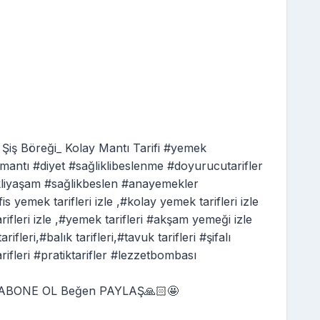
ş Böreği_ Kolay Mantı Tarifi #yemek
#mantı #diyet #sağliklibeslenme #doyurucutarifler
likliyaşam #sağlikbeslen #anayemekler
is yemek tarifleri izle ,#kolay yemek tarifleri izle
arifleri izle ,#yemek tarifleri #akşam yemeği izle
rifleri,#balık tarifleri,#tavuk tarifleri #şifalı
rifleri #pratiktarifler #lezzetbombası
🥣ABONE OL Beğen PAYLAŞ🙏🏻🤩