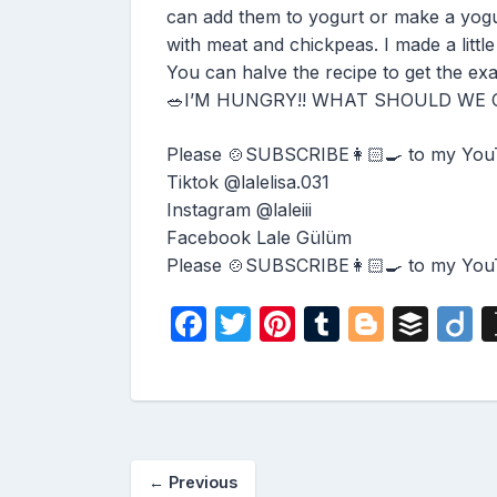
can add them to yogurt or make a yogur
with meat and chickpeas. I made a litt
You can halve the recipe to get the ex
🥗I’M HUNGRY!! WHAT SHOULD WE CO
Please 🍲SUBSCRIBE👩🏻‍🍳 to my You
Tiktok @lalelisa.031
Instagram @laleiii
Facebook Lale Gülüm
Please 🍲SUBSCRIBE👩🏻‍🍳 to my You
F
T
Pi
T
Bl
B
D
a
w
nt
u
o
uf
i
c
itt
er
m
g
fe
o
e
er
e
bl
g
r
b
st
r
er
←
Previous