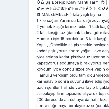
💥😋 Şiş Böreği: Kolay Mantı Tarifi! 😍 
🍆🔥 🔥✨😋🍗🧁✨🍆✨🌯🥖✨🌶️🍅 ✨ 🍅🍆🌶
🧾 MALZEMELER 1 kilo yağlı kıyma
1 kilo soğan Yarım su bardağı zeytinyağ
2 yemek kaşığı kırmızı biber 1 tatlı kaşı
2 tatlı kaşığı tuz (damak tadına göre ila
Hamuru için 15 bardak un 3 tatlı kaşığ
Yapılışı;Öncelikle eti pişirmekle başl
kadar pişiriyoruz sonra yağını ilave edi
iyice solana kadar pişiriyoruz üzerine ba
kapatıyoruz soğumaya bırakıyoruz ben 
koydum ıyıce dondu sizde öyle yapın d
Hamuru verdiğim ölçü tam ölçü vide
karmalayıp sonra suyunu ilave edip iyi
uzun şeritler halinde yuvarlayıp bıçakla 
serpeleyip fırın tepsisine alıyoruz tepsid
200 derece de alt üst ayarda hafif kıza
sonra soğumaya bırakıyoruz soğudukt