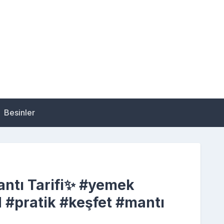
Besinler
antı Tarifi✨ #yemek
d #pratik #keşfet #mantı