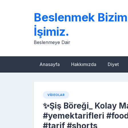
Skip
to
Beslenmek Bizim
content
İşimiz.
Beslenmeye Dair
Anasayfa
Hakkımızda
Diyet
VIDEOLAR
✨Şiş Böreği_ Kolay M
#yemektarifleri #foo
#tarif #shorts