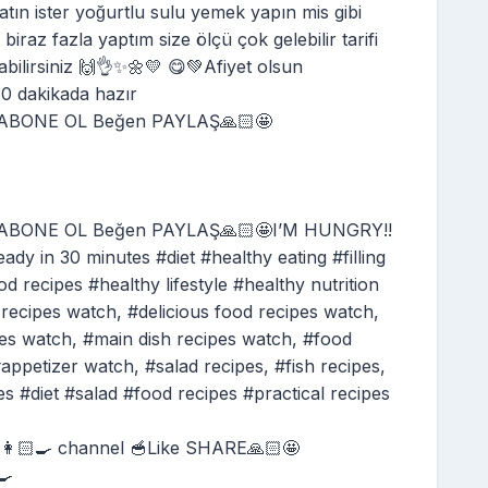
katın ister yoğurtlu sulu yemek yapın mis gibi
raz fazla yaptım size ölçü çok gelebilir tarifi
şabilirsiniz 🙌👌✨🌼💛 😋💚Afiyet olsun
 dakikada hazır
🥣ABONE OL Beğen PAYLAŞ🙏🏻🤩
🥣ABONE OL Beğen PAYLAŞ🙏🏻🤩I’M HUNGRY!!
 30 minutes #diet #healthy eating #filling
d recipes #healthy lifestyle #healthy nutrition
recipes watch, #delicious food recipes watch,
es watch, #main dish recipes watch, #food
appetizer watch, #salad recipes, #fish recipes,
s #diet #salad #food recipes #practical recipes
🏻‍🍳 channel 🥣Like SHARE🙏🏻🤩
🍳