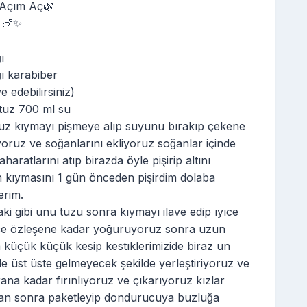
| Açım Aç🌿
️ 🍗✨
ı
ğı karabiber
ve edebilirsiniz)
ı tuz 700 ml su
ıyoruz kıymayı pişmeye alıp suyunu bırakıp çekene
yoruz ve soğanlarını ekliyoruz soğanlar içinde
haratlarını atıp birazda öyle pişirip altını
kıymasını 1 gün önceden pişirdim dolaba
erim.
odaki gibi unu tuzu sonra kıymayı ilave edip ıyıce
ce özleşene kadar yoğuruyoruz sonra uzun
küçük küçük kesip kestıklerimizide biraz un
e üst üste gelmeyecek şekilde yerleştiriyoruz ve
rana kadar fırınlıyoruz ve çıkarıyoruz kızlar
an sonra paketleyip dondurucuya buzluğa