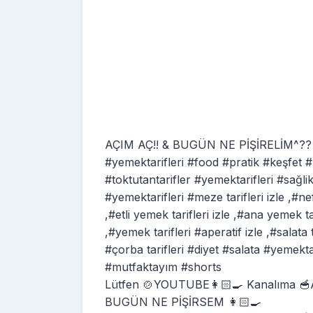
AÇIM AÇ!! & BUGÜN NE PİŞİRELİM^?? Şi
#yemektarifleri #food #pratik #keşfet 
#toktutantarifler #yemektarifleri #sağ
#yemektarifleri #meze tarifleri izle ,#nef
,#etli yemek tarifleri izle ,#ana yemek t
,#yemek tarifleri #aperatif izle ,#salata ta
#çorba tarifleri #diyet #salata #yemekta
#mutfaktayım #shorts
Lütfen 🍲YOUTUBE👩🏻‍🍳 Kanalıma 
BUGÜN NE PİŞİRSEM 👩🏻‍🍳