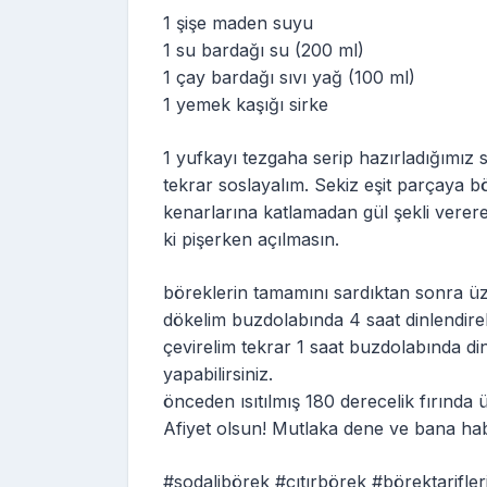
1 şişe maden suyu
1 su bardağı su (200 ml)
1 çay bardağı sıvı yağ (100 ml)
1 yemek kaşığı sirke
1 yufkayı tezgaha serip hazırladığımız 
tekrar soslayalım. Sekiz eşit parçaya b
kenarlarına katlamadan gül şekli vererek
ki pişerken açılmasın.
böreklerin tamamını sardıktan sonra üz
dökelim buzdolabında 4 saat dinlendire
çevirelim tekrar 1 saat buzdolabında di
yapabilirsiniz.
önceden ısıtılmış 180 derecelik fırında 
Afiyet olsun! Mutlaka dene ve bana ha
#sodalibörek #çıtırbörek #börektarifleri 