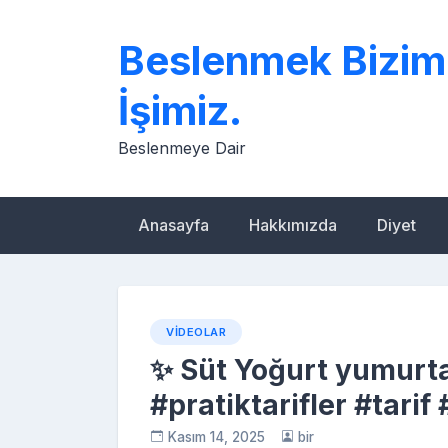
Skip
to
Beslenmek Bizim
content
İşimiz.
Beslenmeye Dair
Anasayfa
Hakkımızda
Diyet
VIDEOLAR
✨ Süt Yoğurt yumurta
#pratiktarifler #tarif
Kasım 14, 2025
bir