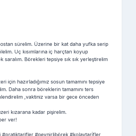
sostan sürelim. Üzerine bir kat daha yufka serip
ölelim. Uç kısımlarına iç harçtan koyup
 saralım. Börekleri tepsiye sık sık yerleştirelim
eri için hazırladığımız sosun tamamını tepsiye
lim. Daha sonra böreklerin tamamını ters
nlendirelim ,vaktiniz varsa bir gece önceden
üzeri kızarana kadar pişirelim.
ber ver!
#pratiktarifler #peynirlibörek #kolaytari̇fler