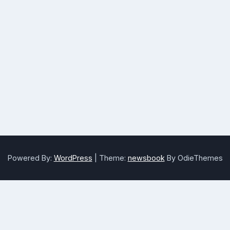
Powered By:
WordPress
|
Theme:
newsbook
By OdieThemes