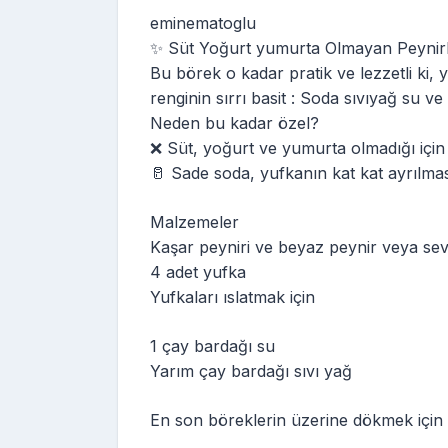
eminematoglu
✨ Süt Yoğurt yumurta Olmayan Peynirl
Bu börek o kadar pratik ve lezzetli ki, yi
renginin sırrı basit : Soda sıvıyağ su ve 
Neden bu kadar özel?
❌ Süt, yoğurt ve yumurta olmadığı için
🥛 Sade soda, yufkanın kat kat ayrılması
Malzemeler
Kaşar peyniri ve beyaz peynir veya sevd
4 adet yufka
Yufkaları ıslatmak için
1 çay bardağı su
Yarım çay bardağı sıvı yağ
En son böreklerin üzerine dökmek için