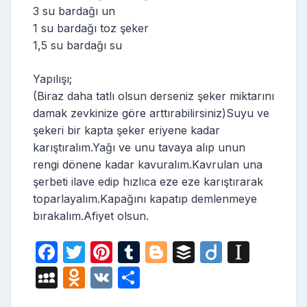
3 su bardağı un
1 su bardağı toz şeker
1,5 su bardağı su
Yapılışı;
(Biraz daha tatlı olsun derseniz şeker miktarını
damak zevkinize göre arttırabilirsiniz)Suyu ve
şekeri bir kapta şeker eriyene kadar
karıştıralım.Yağı ve unu tavaya alıp unun
rengi dönene kadar kavuralım.Kavrulan una
şerbeti ilave edip hızlıca eze eze karıştırarak
toparlayalım.Kapağını kapatıp demlenmeye
bırakalım.Afiyet olsun.
F
T
Pi
T
Bl
B
Di
In
a
w
nt
u
o
uf
ig
st
M
O
V
S
c
itt
er
m
g
fe
o
a
y
d
K
h