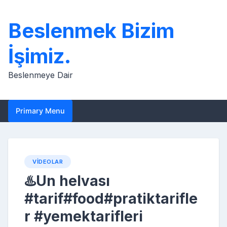
Skip
to
Beslenmek Bizim
content
İşimiz.
Beslenmeye Dair
Primary Menu
VIDEOLAR
♨️Un helvası
#tarif#food#pratiktarifle
r #yemektarifleri