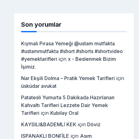
Son yorumlar
Kıymalı Pırasa Yemeği @ustam mutfakta
#ustammutfakta #short #shorts #shortvideo
#yemektarifleri
için
x - Beslenmek Bizim
İşimiz.
Nar Ekşili Dolma – Pratik Yemek Tarifleri
için
üsküdar avukat
Patatesli Yumurta 5 Dakikada Hazırlanan
Kahvaltı Tarifleri Lezzete Dair Yemek
Tarifleri
için
Kubilay Oral
KAYSILI&BADEMLİ KEK
için
Döviz
ISPANAKLI BONFİLE
için
Asım