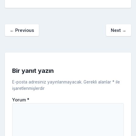
e
er
e
bl
g
r
p
S
n
ar
b
st
r
er
a
p
o
e
o
p
a
kl
←
Previous
Next
→
o
er
c
a
k
e
s
s
ni
Bir yanıt yazın
ki
E-posta adresiniz yayınlanmayacak.
Gerekli alanlar
*
ile
işaretlenmişlerdir
Yorum
*