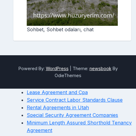
Sohbet, Sohbet odaları, chat
Powered By:
WordPress
|
Theme:
newsbook
By
OdieThemes
Lease Agreement and Cpa
Service Contract Labor Standards Clause
Rental Agreements in Utah
Special Security Agreement Companies
Minimum Length Assured Shorthold Tenancy
Agreement