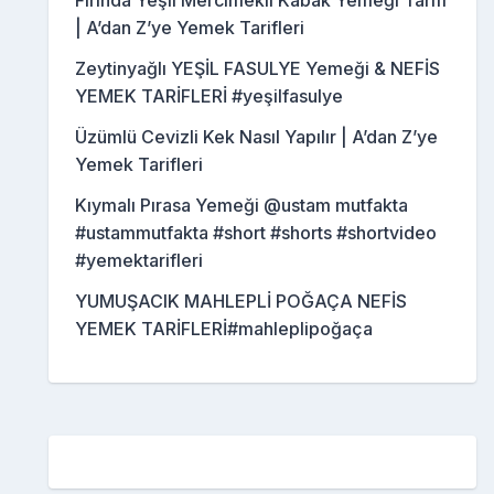
Fırında Yeşil Mercimekli Kabak Yemeği Tarifi
| A’dan Z’ye Yemek Tarifleri
Zeytinyağlı YEŞİL FASULYE Yemeği & NEFİS
YEMEK TARİFLERİ #yeşilfasulye
Üzümlü Cevizli Kek Nasıl Yapılır | A’dan Z’ye
Yemek Tarifleri
Kıymalı Pırasa Yemeği @ustam mutfakta
#ustammutfakta #short #shorts #shortvideo
#yemektarifleri
YUMUŞACIK MAHLEPLİ POĞAÇA NEFİS
YEMEK TARİFLERİ#mahleplipoğaça