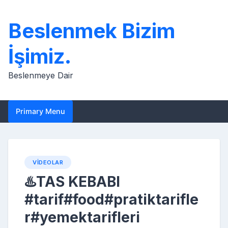
Skip
to
Beslenmek Bizim
content
İşimiz.
Beslenmeye Dair
Primary Menu
VIDEOLAR
♨️TAS KEBABI
#tarif#food#pratiktarifle
r#yemektarifleri