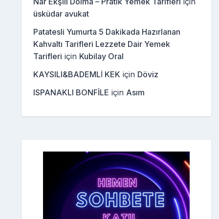
Nar Ekşili Dolma – Pratik Yemek Tarifleri
için
üsküdar avukat
Patatesli Yumurta 5 Dakikada Hazırlanan
Kahvaltı Tarifleri Lezzete Dair Yemek
Tarifleri
için
Kubilay Oral
KAYSILI&BADEMLİ KEK
için
Döviz
ISPANAKLI BONFİLE
için
Asım