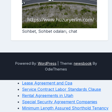
Sohbet, Sohbet odaları, chat
Powered By:
WordPress
|
Theme:
newsbook
By
OdieThemes
Lease Agreement and Cpa
Service Contract Labor Standards Clause
Rental Agreements in Utah
Special Security Agreement Companies
Minimum Length Assured Shorthold Tenancy