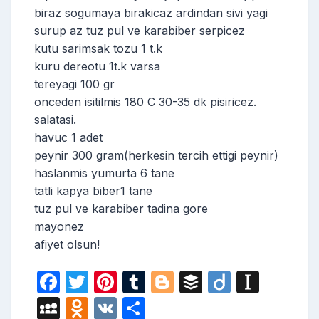
biraz sogumaya birakicaz ardindan sivi yagi
surup az tuz pul ve karabiber serpicez
kutu sarimsak tozu 1 t.k
kuru dereotu 1t.k varsa
tereyagi 100 gr
onceden isitilmis 180 C 30-35 dk pisiricez.
salatasi.
havuc 1 adet
peynir 300 gram(herkesin tercih ettigi peynir)
haslanmis yumurta 6 tane
tatli kapya biber1 tane
tuz pul ve karabiber tadina gore
mayonez
afiyet olsun!
F
T
Pi
T
Bl
B
Di
In
a
w
nt
u
o
uf
ig
st
M
O
V
S