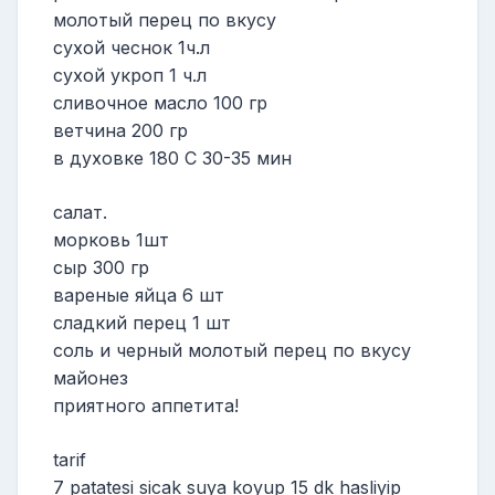
молотый перец по вкусу
сухой чеснок 1ч.л
сухой укроп 1 ч.л
сливочное масло 100 гр
ветчина 200 гр
в духовке 180 С 30-35 мин
салат.
морковь 1шт
сыр 300 гр
вареные яйца 6 шт
сладкий перец 1 шт
соль и черный молотый перец по вкусу
майонез
приятного аппетита!
tarif
7 patatesi sicak suya koyup 15 dk hasliyip