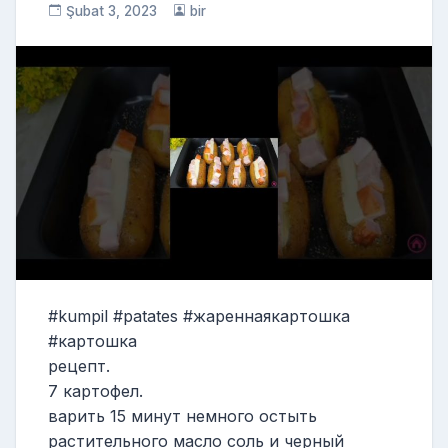
Şubat 3, 2023
bir
#kumpil #patates #жареннаякартошка
#картошка
рецепт.
7 картофел.
варить 15 минут немного остыть
растительного масло соль и черный