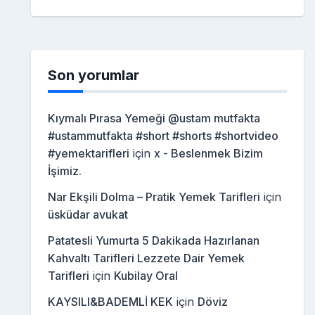
Son yorumlar
Kıymalı Pırasa Yemeği @ustam mutfakta
#ustammutfakta #short #shorts #shortvideo
#yemektarifleri
için
x - Beslenmek Bizim
İşimiz.
Nar Ekşili Dolma – Pratik Yemek Tarifleri
için
üsküdar avukat
Patatesli Yumurta 5 Dakikada Hazırlanan
Kahvaltı Tarifleri Lezzete Dair Yemek
Tarifleri
için
Kubilay Oral
KAYSILI&BADEMLİ KEK
için
Döviz