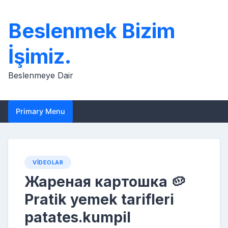
Skip
to
Beslenmek Bizim
content
İşimiz.
Beslenmeye Dair
Primary Menu
VIDEOLAR
Жареная картошка 🥔
Pratik yemek tarifleri
patates.kumpil