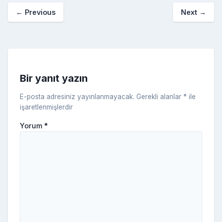
o
p
a
kl
←
Previous
Next
→
o
er
c
a
k
e
s
s
ni
Bir yanıt yazın
ki
E-posta adresiniz yayınlanmayacak.
Gerekli alanlar
*
ile
işaretlenmişlerdir
Yorum
*