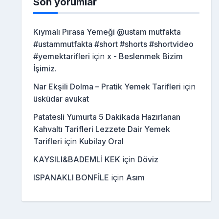
Son yorumlar
Kıymalı Pırasa Yemeği @ustam mutfakta
#ustammutfakta #short #shorts #shortvideo
#yemektarifleri
için
x - Beslenmek Bizim
İşimiz.
Nar Ekşili Dolma – Pratik Yemek Tarifleri
için
üsküdar avukat
Patatesli Yumurta 5 Dakikada Hazırlanan
Kahvaltı Tarifleri Lezzete Dair Yemek
Tarifleri
için
Kubilay Oral
KAYSILI&BADEMLİ KEK
için
Döviz
ISPANAKLI BONFİLE
için
Asım