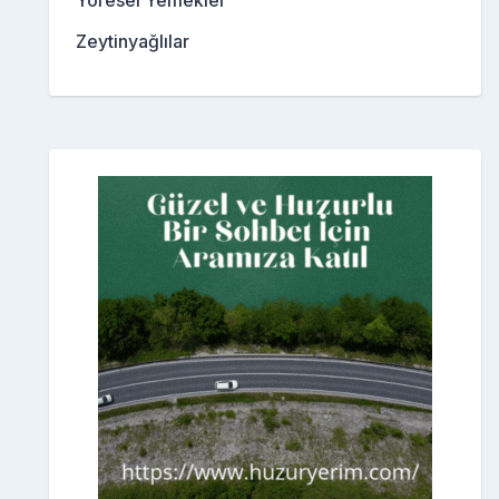
Yöresel Yemekler
Zeytinyağlılar