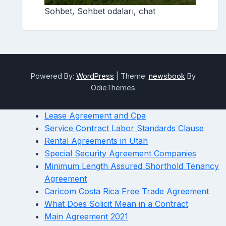
Sohbet, Sohbet odaları, chat
Powered By:
WordPress
|
Theme:
newsbook
By
OdieThemes
Lease Agreement and Cpa
Service Contract Labor Standards Clause
Rental Agreements in Utah
Special Security Agreement Companies
Minimum Length Assured Shorthold Tenancy
Agreement
Caricom Costa Rica Free Trade Agreement
What Does Solicit Mean in a Contract
Main Agreement 2021