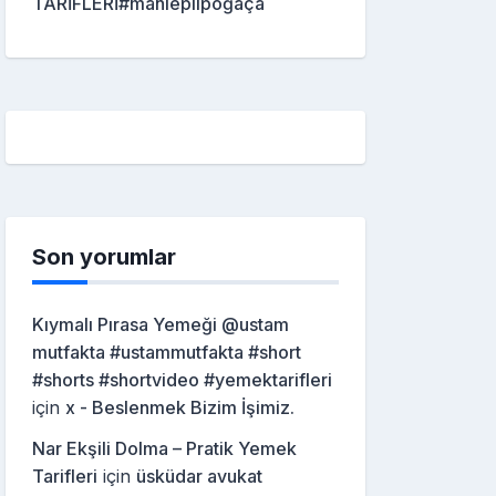
TARİFLERİ#mahleplipoğaça
Son yorumlar
Kıymalı Pırasa Yemeği @ustam
mutfakta #ustammutfakta #short
#shorts #shortvideo #yemektarifleri
için
x - Beslenmek Bizim İşimiz.
Nar Ekşili Dolma – Pratik Yemek
Tarifleri
için
üsküdar avukat