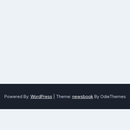
Powered By:
WordPress
|
Theme:
newsbook
By OdieThemes