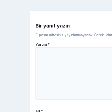
o
k
Bir yanıt yazın
E-posta adresiniz yayınlanmayacak.
Gerekli ala
Yorum
*
Ad
*