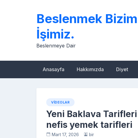
Skip
to
Beslenmek Bizim
content
İşimiz.
Beslenmeye Dair
Anasayfa
Hakkımızda
Diyet
VIDEOLAR
Yeni Baklava Tarifleri 
nefis yemek tarifleri
Mart 17, 2026
bir