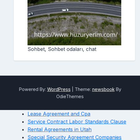
Sohbet, Sohbet odaları, chat
Powered By:
WordPress
|
Theme:
newsbook
By
OdieThemes
Lease Agreement and Cpa
Service Contract Labor Standards Clause
Rental Agreements in Utah
Special Security Agreement Companies