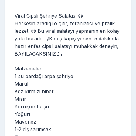
Viral Cipsli Şehriye Salatası 😉
Herkesin aradığı o çıtır, ferahlatıcı ve pratik
lezzet! 😋 Bu viral salatayı yapmanın en kolay
yolu burada. 👇Kapış kapış yenen, 5 dakikada
hazır enfes cipsli salatayı muhakkak deneyin,
BAYILACAKSINIZ 🫠
Malzemeler:
1 su bardağı arpa şehriye
Marul
Köz kırmızı biber
Mısır
Kornişon turşu
Yoğurt
Mayonez
1-2 diş sarımsak