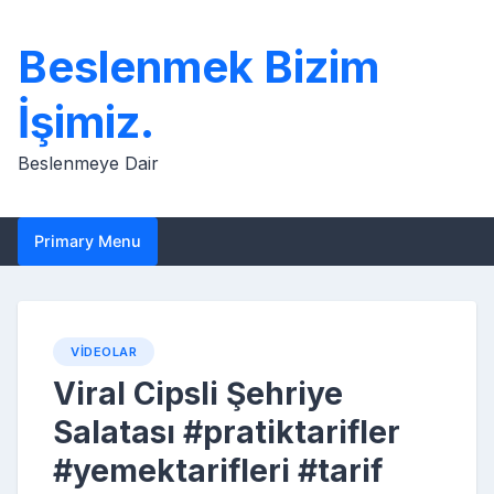
Skip
to
Beslenmek Bizim
content
İşimiz.
Beslenmeye Dair
Primary Menu
VIDEOLAR
Viral Cipsli Şehriye
Salatası #pratiktarifler
#yemektarifleri #tarif