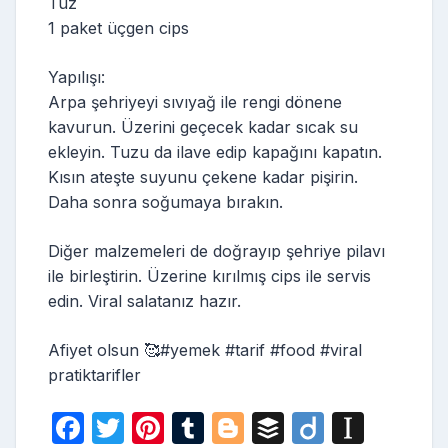
Tuz
1 paket üçgen cips
Yapılışı:
Arpa şehriyeyi sıvıyağ ile rengi dönene
kavurun. Üzerini geçecek kadar sıcak su
ekleyin. Tuzu da ilave edip kapağını kapatın.
Kısın ateşte suyunu çekene kadar pişirin.
Daha sonra soğumaya bırakın.
Diğer malzemeleri de doğrayıp şehriye pilavı
ile birleştirin. Üzerine kırılmış cips ile servis
edin. Viral salatanız hazır.
Afiyet olsun 🥰#yemek #tarif #food #viral
pratiktarifler
F
T
Pi
T
Bl
B
Di
In