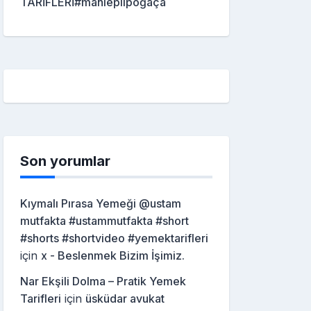
TARİFLERİ#mahleplipoğaça
Son yorumlar
Kıymalı Pırasa Yemeği @ustam
mutfakta #ustammutfakta #short
#shorts #shortvideo #yemektarifleri
için
x - Beslenmek Bizim İşimiz.
Nar Ekşili Dolma – Pratik Yemek
Tarifleri
için
üsküdar avukat