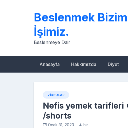
Skip
to
Beslenmek Bizim
content
İşimiz.
Beslenmeye Dair
Anasayfa
Hakkımızda
Diyet
VIDEOLAR
Nefis yemek tarifleri 🍲
/shorts
Ocak 31, 2023
bir