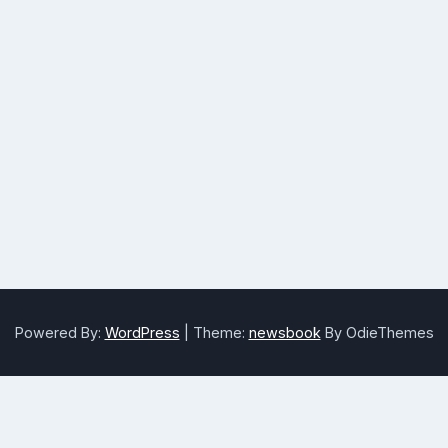
Powered By:
WordPress
|
Theme:
newsbook
By OdieThemes