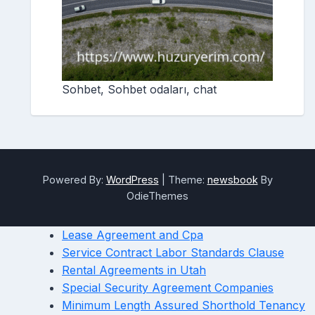
Sohbet, Sohbet odaları, chat
Powered By:
WordPress
|
Theme:
newsbook
By
OdieThemes
Lease Agreement and Cpa
Service Contract Labor Standards Clause
Rental Agreements in Utah
Special Security Agreement Companies
Minimum Length Assured Shorthold Tenancy