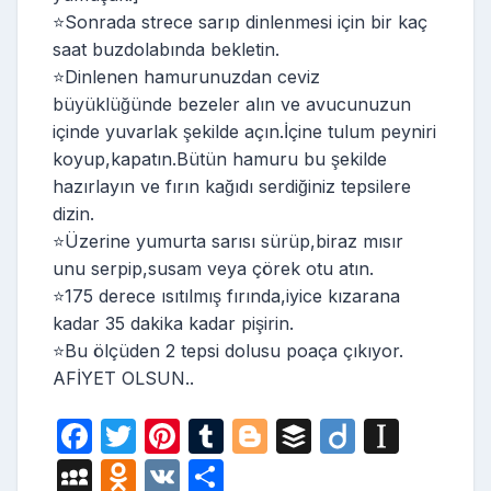
⭐️Sonrada strece sarıp dinlenmesi için bir kaç
saat buzdolabında bekletin.
⭐️Dinlenen hamurunuzdan ceviz
büyüklüğünde bezeler alın ve avucunuzun
içinde yuvarlak şekilde açın.İçine tulum peyniri
koyup,kapatın.Bütün hamuru bu şekilde
hazırlayın ve fırın kağıdı serdiğiniz tepsilere
dizin.
⭐️Üzerine yumurta sarısı sürüp,biraz mısır
unu serpip,susam veya çörek otu atın.
⭐️175 derece ısıtılmış fırında,iyice kızarana
kadar 35 dakika kadar pişirin.
⭐️Bu ölçüden 2 tepsi dolusu poaça çıkıyor.
AFİYET OLSUN..
F
T
Pi
T
Bl
B
Di
In
a
w
nt
u
o
uf
ig
st
M
O
V
S