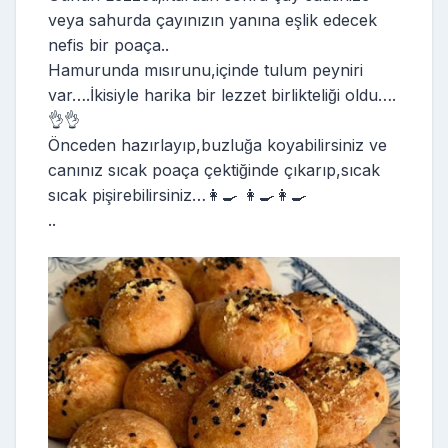
veya sahurda çayınızın yanına eşlik edecek
nefis bir poaça..
Hamurunda mısırunu,içinde tulum peyniri
var….İkisiyle harika bir lezzet birlikteliği oldu….
👌👌
Önceden hazırlayıp,buzluğa koyabilirsiniz ve
canınız sıcak poaça çektiğinde çıkarıp,sıcak
sıcak pişirebilirsiniz…👩‍🍳 👩‍🍳👩‍🍳
..