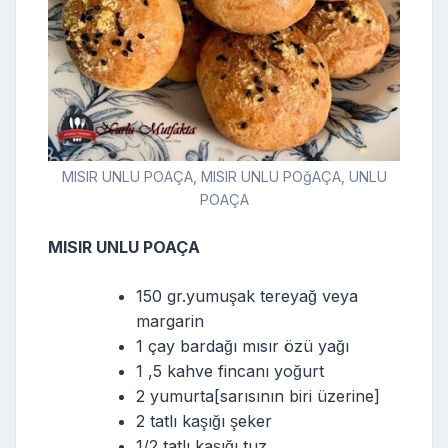
MISIR UNLU POAÇA, MISIR UNLU POğAÇA, UNLU
POAÇA
MISIR UNLU POAÇA
150 gr.yumuşak tereyağ veya
margarin
1 çay bardağı mısır özü yağı
1 ,5 kahve fincanı yoğurt
2 yumurta[sarısının biri üzerine]
2 tatlı kaşığı şeker
1/2 tatlı kaşığı tuz