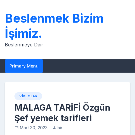
Skip
to
Beslenmek Bizim
content
İşimiz.
Beslenmeye Dair
Primary Menu
VIDEOLAR
MALAGA TARİFİ Özgün
Şef yemek tarifleri
Mart 30, 2023
bir