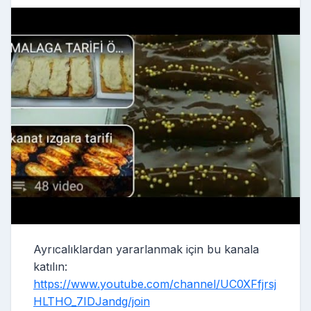
Ayrıcalıklardan yararlanmak için bu kanala
katılın:
https://www.youtube.com/channel/UC0XFfjrsj
HLTHO_7IDJandg/join