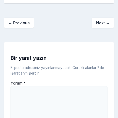
e
er
e
bl
g
r
p
S
n
ar
b
st
r
er
a
p
o
e
o
p
a
kl
←
Previous
Next
→
o
er
c
a
k
e
s
s
ni
Bir yanıt yazın
ki
E-posta adresiniz yayınlanmayacak.
Gerekli alanlar
*
ile
işaretlenmişlerdir
Yorum
*