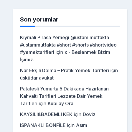
Son yorumlar
Kıymalı Pırasa Yemeği @ustam mutfakta
#ustammutfakta #short #shorts #shortvideo
#yemektarifleri
için
x - Beslenmek Bizim
İşimiz.
Nar Ekşili Dolma – Pratik Yemek Tarifleri
için
üsküdar avukat
Patatesli Yumurta 5 Dakikada Hazırlanan
Kahvaltı Tarifleri Lezzete Dair Yemek
Tarifleri
için
Kubilay Oral
KAYSILI&BADEMLİ KEK
için
Döviz
ISPANAKLI BONFİLE
için
Asım