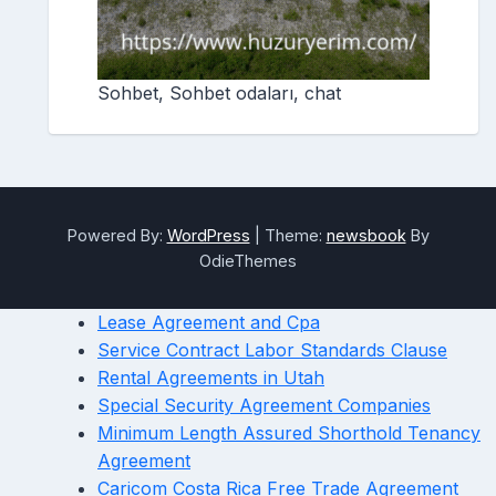
Sohbet, Sohbet odaları, chat
Powered By:
WordPress
|
Theme:
newsbook
By
OdieThemes
Lease Agreement and Cpa
Service Contract Labor Standards Clause
Rental Agreements in Utah
Special Security Agreement Companies
Minimum Length Assured Shorthold Tenancy
Agreement
Caricom Costa Rica Free Trade Agreement