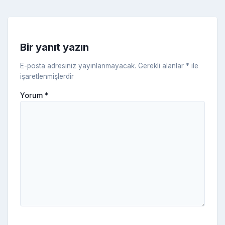
k
e
s
s
ni
Bir yanıt yazın
ki
E-posta adresiniz yayınlanmayacak.
Gerekli alanlar
*
ile
işaretlenmişlerdir
Yorum
*