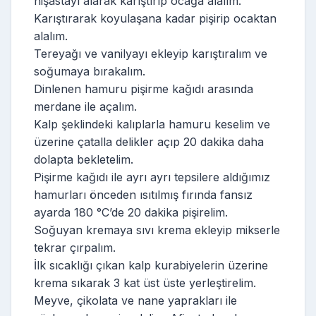
nişastayı alarak karıştırıp ocağa alalım.
Karıştırarak koyulaşana kadar pişirip ocaktan
alalım.
Tereyağı ve vanilyayı ekleyip karıştıralım ve
soğumaya bırakalım.
Dinlenen hamuru pişirme kağıdı arasında
merdane ile açalım.
Kalp şeklindeki kalıplarla hamuru keselim ve
üzerine çatalla delikler açıp 20 dakika daha
dolapta bekletelim.
Pişirme kağıdı ile ayrı ayrı tepsilere aldığımız
hamurları önceden ısıtılmış fırında fansız
ayarda 180 °C’de 20 dakika pişirelim.
Soğuyan kremaya sıvı krema ekleyip mikserle
tekrar çırpalım.
İlk sıcaklığı çıkan kalp kurabiyelerin üzerine
krema sıkarak 3 kat üst üste yerleştirelim.
Meyve, çikolata ve nane yaprakları ile