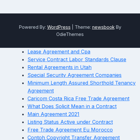
Powered By:
WordPress
|
Theme:
newsbook
By
OdieThemes
Lease Agreement and Cpa
Service Contract Labor Standards Clause
Rental Agreements in Utah
Special Security Agreement Companies
Minimum Length Assured Shorthold Tenancy
Agreement
Caricom Costa Rica Free Trade Agreement
What Does Solicit Mean in a Contract
Main Agreement 2021
Listing Status Active under Contract
Free Trade Agreement Eu Morocco
Contoh Copyright Transfer Agreement