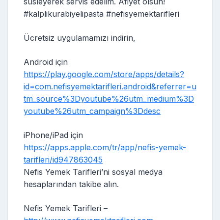
süsleyerek servis edelim. Afiyet olsun!
#kalplikurabiyelipasta #nefisyemektarifleri
Ücretsiz uygulamamızı indirin,
Android için
https://play.google.com/store/apps/details?
id=com.nefisyemektarifleri.android&referrer=u
tm_source%3Dyoutube%26utm_medium%3D
youtube%26utm_campaign%3Ddesc
iPhone/iPad için
https://apps.apple.com/tr/app/nefis-yemek-
tarifleri/id947863045
Nefis Yemek Tarifleri’ni sosyal medya
hesaplarından takibe alın.
Nefis Yemek Tarifleri –