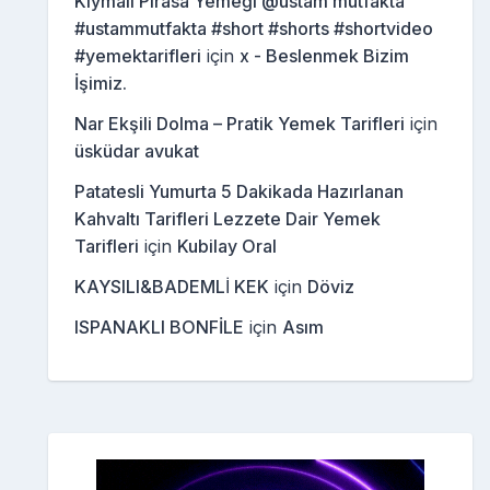
Kıymalı Pırasa Yemeği @ustam mutfakta
#ustammutfakta #short #shorts #shortvideo
#yemektarifleri
için
x - Beslenmek Bizim
İşimiz.
Nar Ekşili Dolma – Pratik Yemek Tarifleri
için
üsküdar avukat
Patatesli Yumurta 5 Dakikada Hazırlanan
Kahvaltı Tarifleri Lezzete Dair Yemek
Tarifleri
için
Kubilay Oral
KAYSILI&BADEMLİ KEK
için
Döviz
ISPANAKLI BONFİLE
için
Asım