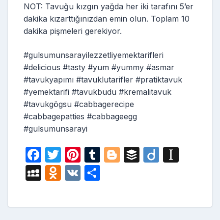
NOT: Tavuğu kızgın yağda her iki tarafını 5’er
dakika kızarttığınızdan emin olun. Toplam 10
dakika pişmeleri gerekiyor.
#gulsumunsarayilezzetliyemektarifleri
#delicious #tasty #yum #yummy #asmar
#tavukyapımı #tavuklutarifler #pratiktavuk
#yemektarifi #tavukbudu #kremalitavuk
#tavukgögsu #cabbagerecipe
#cabbagepatties #cabbageegg
#gulsumunsarayi
F
T
Pi
T
Bl
B
Di
In
a
w
nt
u
o
uf
ig
st
M
O
V
S
c
itt
er
m
g
fe
o
a
y
d
K
h
e
er
e
bl
g
r
p
S
n
ar
b
st
r
er
a
p
o
e