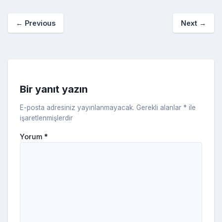
o
p
a
kl
←
Previous
Next
→
o
er
c
a
k
e
s
s
ni
Bir yanıt yazın
ki
E-posta adresiniz yayınlanmayacak.
Gerekli alanlar
*
ile
işaretlenmişlerdir
Yorum
*