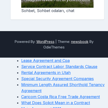
Sohbet, Sohbet odaları, chat
Powered By:
WordPress
|
Theme:
newsbook
By
OdieThemes
Lease Agreement and Cpa
Service Contract Labor Standards Clause
Rental Agreements in Utah
Special Security Agreement Companies
Minimum Length Assured Shorthold Tenancy
Agreement
Caricom Costa Rica Free Trade Agreement
What Does Solicit Mean in a Contract