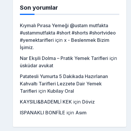
Son yorumlar
Kıymalı Pırasa Yemeği @ustam mutfakta
#ustammutfakta #short #shorts #shortvideo
#yemektarifleri
için
x - Beslenmek Bizim
İşimiz.
Nar Ekşili Dolma – Pratik Yemek Tarifleri
için
üsküdar avukat
Patatesli Yumurta 5 Dakikada Hazırlanan
Kahvaltı Tarifleri Lezzete Dair Yemek
Tarifleri
için
Kubilay Oral
KAYSILI&BADEMLİ KEK
için
Döviz
ISPANAKLI BONFİLE
için
Asım