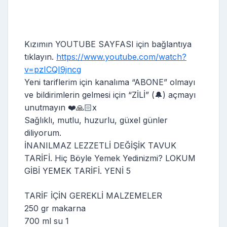
Kızımın YOUTUBE SAYFASI için bağlantıya
tıklayın.
https://www.youtube.com/watch?
v=pzICQI9jncg
Yeni tariflerim için kanalıma “ABONE” olmayı
ve bildirimlerin gelmesi için “ZİLİ” (🔔) açmayı
unutmayın ❤️🙏🏻x
Sağlıklı, mutlu, huzurlu, güxel günler
diliyorum.
İNANILMAZ LEZZETLİ DEĞİŞİK TAVUK
TARİFİ. Hiç Böyle Yemek Yedinizmi? LOKUM
GİBİ YEMEK TARİFİ. YENİ 5
TARİF İÇİN GEREKLİ MALZEMELER
250 gr makarna
700 ml su 1