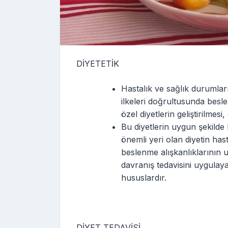
DİYETETİK
Hastalık ve sağlık durumları
ilkeleri doğrultusunda besl
özel diyetlerin geliştirilmes
Bu diyetlerin uygun şekilde
önemli yeri olan diyetin has
beslenme alışkanlıklarının 
davranış tedavisini uygulayar
hususlardır.
DİYET TEDAVİSİ