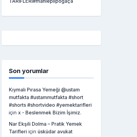
TARİFLERİ#mahleplipoğaça
Son yorumlar
Kıymalı Pırasa Yemeği @ustam
mutfakta #ustammutfakta #short
#shorts #shortvideo #yemektarifleri
için
x - Beslenmek Bizim İşimiz.
Nar Ekşili Dolma – Pratik Yemek
Tarifleri
için
üsküdar avukat