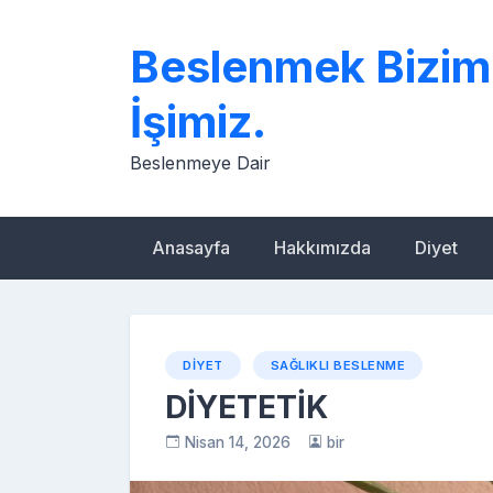
Skip
to
Beslenmek Bizim
content
İşimiz.
Beslenmeye Dair
Anasayfa
Hakkımızda
Diyet
DIYET
SAĞLIKLI BESLENME
DİYETETİK
Nisan 14, 2026
bir