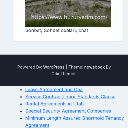
Sohbet, Sohbet odaları, chat
Powered By:
WordPress
|
Theme:
newsbook
By
OdieThemes
Lease Agreement and Cpa
Service Contract Labor Standards Clause
Rental Agreements in Utah
Special Security Agreement Companies
Minimum Length Assured Shorthold Tenancy
Agreement