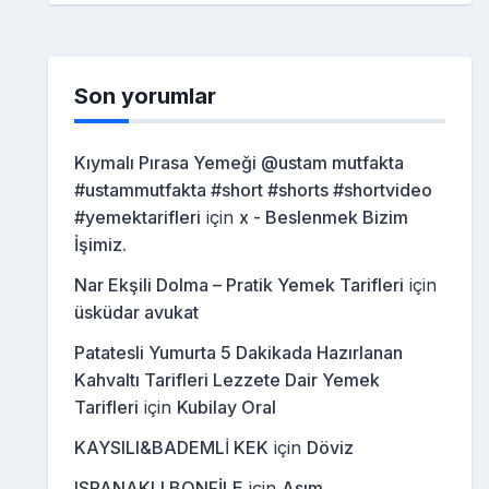
Son yorumlar
Kıymalı Pırasa Yemeği @ustam mutfakta
#ustammutfakta #short #shorts #shortvideo
#yemektarifleri
için
x - Beslenmek Bizim
İşimiz.
Nar Ekşili Dolma – Pratik Yemek Tarifleri
için
üsküdar avukat
Patatesli Yumurta 5 Dakikada Hazırlanan
Kahvaltı Tarifleri Lezzete Dair Yemek
Tarifleri
için
Kubilay Oral
KAYSILI&BADEMLİ KEK
için
Döviz
ISPANAKLI BONFİLE
için
Asım