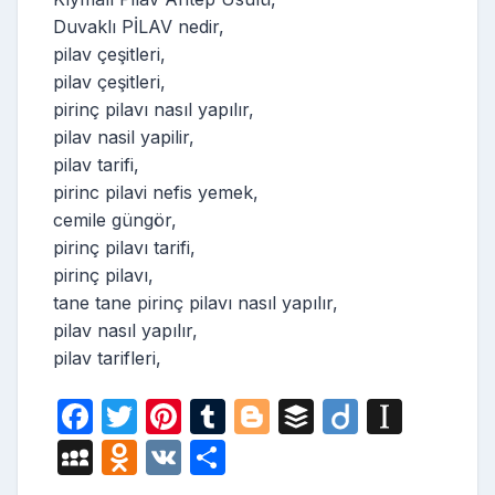
Duvaklı PİLAV nedir,
pilav çeşitleri,
pilav çeşitleri,
pirinç pilavı nasıl yapılır,
pilav nasil yapilir,
pilav tarifi,
pirinc pilavi nefis yemek,
cemile güngör,
pirinç pilavı tarifi,
pirinç pilavı,
tane tane pirinç pilavı nasıl yapılır,
pilav nasıl yapılır,
pilav tarifleri,
F
T
Pi
T
Bl
B
Di
In
a
w
nt
u
o
uf
ig
st
M
O
V
S
c
itt
er
m
g
fe
o
a
y
d
K
h