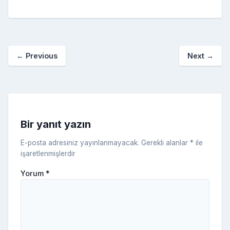
e
er
e
bl
g
r
p
S
n
ar
b
st
r
er
a
p
o
e
o
p
a
kl
←
Previous
Next
→
o
er
c
a
k
e
s
s
ni
Bir yanıt yazın
ki
E-posta adresiniz yayınlanmayacak.
Gerekli alanlar
*
ile
işaretlenmişlerdir
Yorum
*