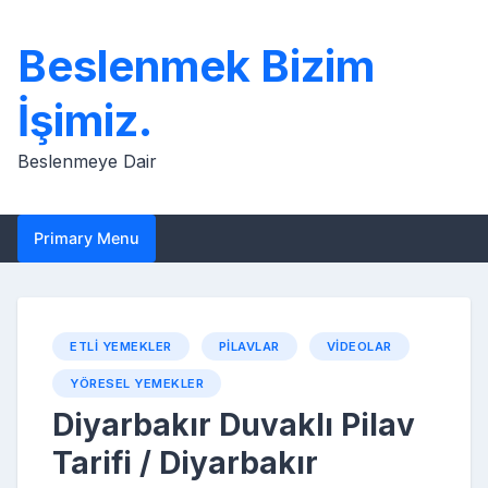
Skip
to
Beslenmek Bizim
content
İşimiz.
Beslenmeye Dair
Primary Menu
ETLI YEMEKLER
PILAVLAR
VIDEOLAR
YÖRESEL YEMEKLER
Diyarbakır Duvaklı Pilav
Tarifi / Diyarbakır