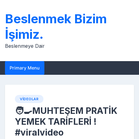
Skip
to
Beslenmek Bizim
content
İşimiz.
Beslenmeye Dair
Primary Menu
VIDEOLAR
🧑‍🍳MUHTEŞEM PRATİK
YEMEK TARİFLERİ !
#viralvideo