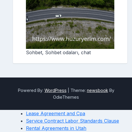
Sohbet, Sohbet odaları, chat
Powered By:
WordPress
|
Theme:
newsbook
By
OdieThemes
Lease Agreement and Cpa
Service Contract Labor Standards Clause
Rental Agreements in Utah