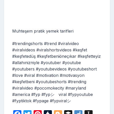
Muhteşem pratik yemek tarifleri
#trendingshorts #trend #viralvideo
#viralvideos #viralshortsvideos #keşfet
#keşfetedüş #keşfetbeniöneçıkar #keşfetteyiz
#allahınizniyle #youtuber #youtube
#youtubers #youtubevideos #youtubeshort
#love #viral #motivation #motivasyon
#keşfetbeni #youtubeshorts #trending
#viralvideo #pocomokecity #maryland
#america #fyp #fypシ゚viral #fypyoutube
#fyptiktok #fypage #fypviralシ