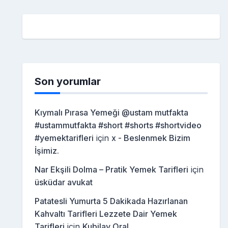
Son yorumlar
Kıymalı Pırasa Yemeği @ustam mutfakta
#ustammutfakta #short #shorts #shortvideo
#yemektarifleri
için
x - Beslenmek Bizim
İşimiz.
Nar Ekşili Dolma – Pratik Yemek Tarifleri
için
üsküdar avukat
Patatesli Yumurta 5 Dakikada Hazırlanan
Kahvaltı Tarifleri Lezzete Dair Yemek
Tarifleri
için
Kubilay Oral