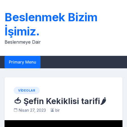
Skip
to
Beslenmek Bizim
content
İşimiz.
Beslenmeye Dair
Primary Menu
VIDEOLAR
🍅 Şefin Kekiklisi tarifi🌶️
Nisan 27, 2023
bir