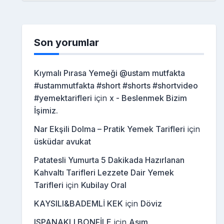
Son yorumlar
Kıymalı Pırasa Yemeği @ustam mutfakta
#ustammutfakta #short #shorts #shortvideo
#yemektarifleri
için
x - Beslenmek Bizim
İşimiz.
Nar Ekşili Dolma – Pratik Yemek Tarifleri
için
üsküdar avukat
Patatesli Yumurta 5 Dakikada Hazırlanan
Kahvaltı Tarifleri Lezzete Dair Yemek
Tarifleri
için
Kubilay Oral
KAYSILI&BADEMLİ KEK
için
Döviz
ISPANAKLI BONFİLE
için
Asım