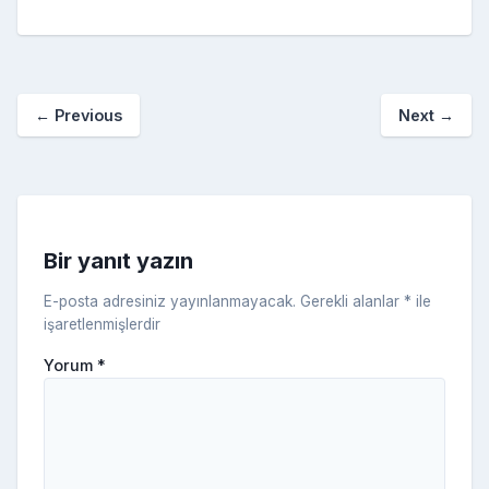
e
er
e
bl
g
r
p
S
n
ar
b
st
r
er
a
p
o
e
o
p
a
kl
←
Previous
Next
→
o
er
c
a
k
e
s
s
ni
Bir yanıt yazın
ki
E-posta adresiniz yayınlanmayacak.
Gerekli alanlar
*
ile
işaretlenmişlerdir
Yorum
*