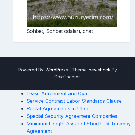
Sohbet, Sohbet odaları, chat
Powered By:
WordPress
|
Theme:
newsbook
By
OdieThemes
Lease Agreement and Cpa
Service Contract Labor Standards Clause
Rental Agreements in Utah
Special Security Agreement Companies
Minimum Length Assured Shorthold Tenancy
Agreement