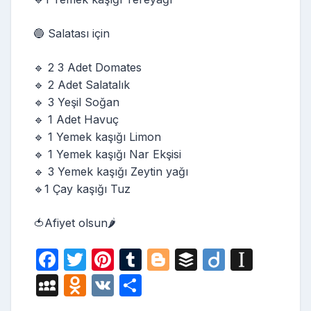
🔵 Salatası için
🔹 2 3 Adet Domates
🔹 2 Adet Salatalık
🔹 3 Yeşil Soğan
🔹 1 Adet Havuç
🔹 1 Yemek kaşığı Limon
🔹 1 Yemek kaşığı Nar Ekşisi
🔹 3 Yemek kaşığı Zeytin yağı
🔹1 Çay kaşığı Tuz
🍅Afiyet olsun🌶️
F
T
Pi
T
Bl
B
Di
In
a
w
nt
u
o
uf
ig
st
M
O
V
S
c
itt
er
m
g
fe
o
a
y
d
K
h