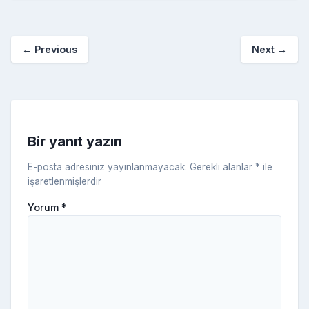
b
st
r
er
a
p
o
e
o
p
a
kl
←
Previous
Next
→
o
er
c
a
k
e
s
s
ni
Bir yanıt yazın
ki
E-posta adresiniz yayınlanmayacak.
Gerekli alanlar
*
ile
işaretlenmişlerdir
Yorum
*