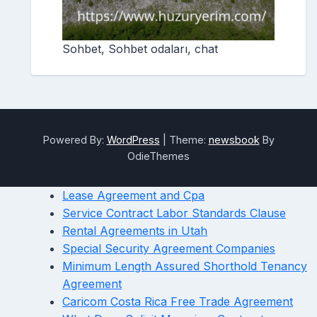
Sohbet, Sohbet odaları, chat
Powered By:
WordPress
|
Theme:
newsbook
By
OdieThemes
Lease Agreement and Cpa
Service Contract Labor Standards Clause
Rental Agreements in Utah
Special Security Agreement Companies
Minimum Length Assured Shorthold Tenancy
Agreement
Caricom Costa Rica Free Trade Agreement