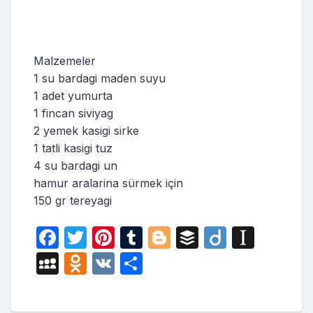
Malzemeler
1 su bardagi maden suyu
1 adet yumurta
1 fincan siviyag
2 yemek kasigi sirke
1 tatli kasigi tuz
4 su bardagi un
hamur aralarina sürmek için
150 gr tereyagi
F
T
Pi
T
Bl
B
Di
In
a
w
nt
u
o
uf
ig
st
M
O
V
S
c
itt
er
m
g
fe
o
a
y
d
K
h
e
er
e
bl
g
r
p
S
n
ar