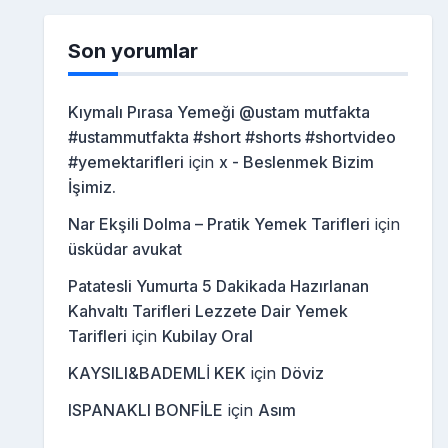
Son yorumlar
Kıymalı Pırasa Yemeği @ustam mutfakta
#ustammutfakta #short #shorts #shortvideo
#yemektarifleri
için
x - Beslenmek Bizim
İşimiz.
Nar Ekşili Dolma – Pratik Yemek Tarifleri
için
üsküdar avukat
Patatesli Yumurta 5 Dakikada Hazırlanan
Kahvaltı Tarifleri Lezzete Dair Yemek
Tarifleri
için
Kubilay Oral
KAYSILI&BADEMLİ KEK
için
Döviz
ISPANAKLI BONFİLE
için
Asım