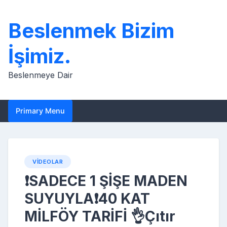
Skip
to
Beslenmek Bizim
content
İşimiz.
Beslenmeye Dair
Primary Menu
VIDEOLAR
❗️SADECE 1 ŞİŞE MADEN
SUYUYLA❗️40 KAT
MİLFÖY TARİFİ 👌Çıtır