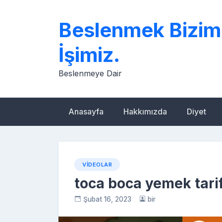
Skip
to
Beslenmek Bizim
content
İşimiz.
Beslenmeye Dair
Anasayfa
Hakkımızda
Diyet
VIDEOLAR
toca boca yemek tarif
Şubat 16, 2023
bir