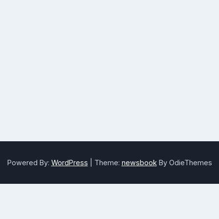
Powered By:
WordPress
|
Theme:
newsbook
By OdieThemes