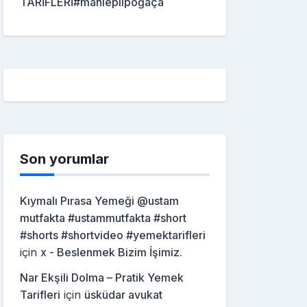
TARİFLERİ#mahleplipoğaça
Son yorumlar
Kıymalı Pırasa Yemeği @ustam
mutfakta #ustammutfakta #short
#shorts #shortvideo #yemektarifleri
için
x - Beslenmek Bizim İşimiz.
Nar Ekşili Dolma – Pratik Yemek
Tarifleri
için
üsküdar avukat