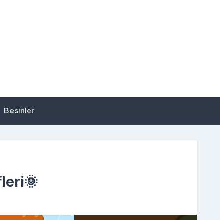
Besinler
leri🌞