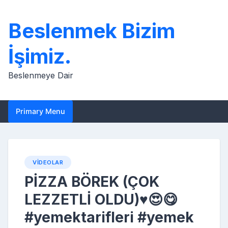
Skip
to
Beslenmek Bizim
content
İşimiz.
Beslenmeye Dair
Primary Menu
VIDEOLAR
PİZZA BÖREK (ÇOK
LEZZETLİ OLDU)♥️😍😋
#yemektarifleri #yemek