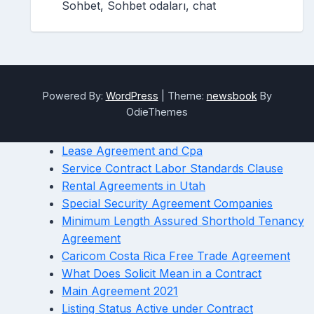
Sohbet, Sohbet odaları, chat
Powered By:
WordPress
|
Theme:
newsbook
By
OdieThemes
Lease Agreement and Cpa
Service Contract Labor Standards Clause
Rental Agreements in Utah
Special Security Agreement Companies
Minimum Length Assured Shorthold Tenancy
Agreement
Caricom Costa Rica Free Trade Agreement
What Does Solicit Mean in a Contract
Main Agreement 2021
Listing Status Active under Contract