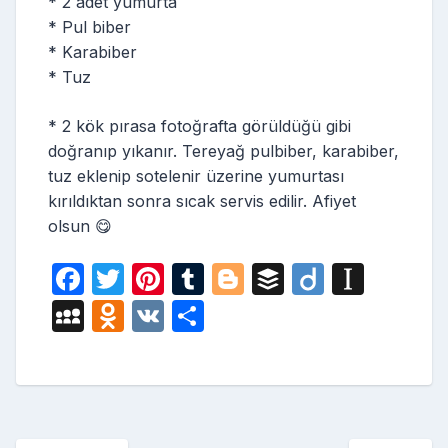
* 2 adet yumurta
* Pul biber
* Karabiber
* Tuz
* 2 kök pırasa fotoğrafta görüldüğü gibi
doğranıp yıkanır. Tereyağ pulbiber, karabiber,
tuz eklenip sotelenir üzerine yumurtası
kırıldıktan sonra sıcak servis edilir. Afiyet
olsun 😋
F
T
Pi
T
Bl
B
Di
In
a
w
nt
u
o
uf
ig
st
M
O
V
S
c
itt
er
m
g
fe
o
a
y
d
K
h
e
er
e
bl
g
r
p
S
n
ar
b
st
r
er
a
p
o
e
o
p
a
kl