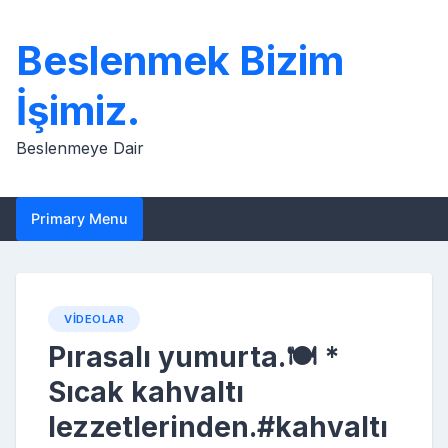
Skip
to
Beslenmek Bizim
content
İşimiz.
Beslenmeye Dair
Primary Menu
VIDEOLAR
Pırasalı yumurta.🍽️ *
Sıcak kahvaltı
lezzetlerinden.#kahvaltı