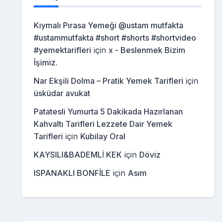
Kıymalı Pırasa Yemeği @ustam mutfakta
#ustammutfakta #short #shorts #shortvideo
#yemektarifleri
için
x - Beslenmek Bizim
İşimiz.
Nar Ekşili Dolma – Pratik Yemek Tarifleri
için
üsküdar avukat
Patatesli Yumurta 5 Dakikada Hazırlanan
Kahvaltı Tarifleri Lezzete Dair Yemek
Tarifleri
için
Kubilay Oral
KAYSILI&BADEMLİ KEK
için
Döviz
ISPANAKLI BONFİLE
için
Asım