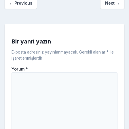
←
Previous
Next
→
o
er
c
a
k
e
s
s
ni
Bir yanıt yazın
ki
E-posta adresiniz yayınlanmayacak.
Gerekli alanlar
*
ile
işaretlenmişlerdir
Yorum
*