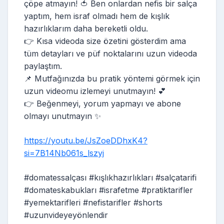
çöpe atmayın! 🍅 Ben onlardan nefis bir salça
yaptım, hem israf olmadı hem de kışlık
hazırlıklarım daha bereketli oldu.
👉 Kısa videoda size özetini gösterdim ama
tüm detayları ve püf noktalarını uzun videoda
paylaştım.
📌 Mutfağınızda bu pratik yöntemi görmek için
uzun videomu izlemeyi unutmayın! 💕
👉 Beğenmeyi, yorum yapmayı ve abone
olmayı unutmayın ✨
https://youtu.be/JsZoeDDhxK4?
si=7B14Nb061s_lszyj
#domatessalçası #kışlıkhazırlıkları #salçatarifi
#domateskabukları #israfetme #pratiktarifler
#yemektarifleri #nefistarifler #shorts
#uzunvideyeyönlendir