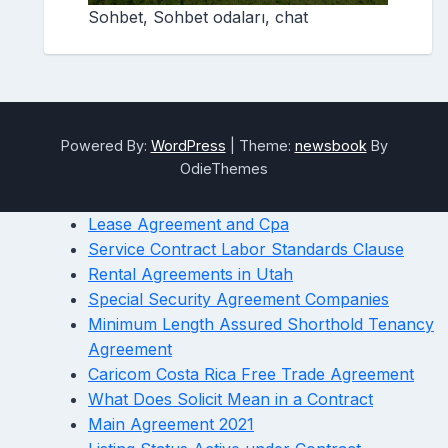
Sohbet, Sohbet odaları, chat
Powered By:
WordPress
|
Theme:
newsbook
By
OdieThemes
Lease Agreement and Cpa
Service Contract Labor Standards Clause
Rental Agreements in Utah
Special Security Agreement Companies
Minimum Length Assured Shorthold Tenancy
Agreement
Caricom Costa Rica Free Trade Agreement
What Does Solicit Mean in a Contract
Main Agreement 2021