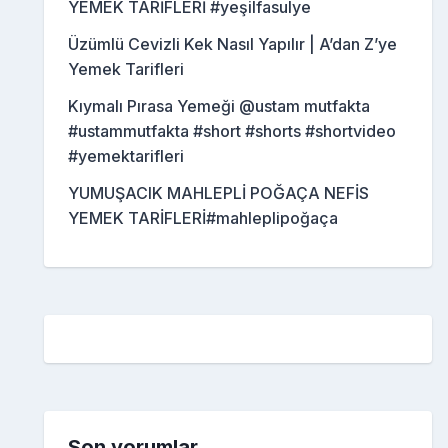
YEMEK TARİFLERİ #yeşilfasulye
Üzümlü Cevizli Kek Nasıl Yapılır | A’dan Z’ye
Yemek Tarifleri
Kıymalı Pırasa Yemeği @ustam mutfakta
#ustammutfakta #short #shorts #shortvideo
#yemektarifleri
YUMUŞACIK MAHLEPLİ POĞAÇA NEFİS
YEMEK TARİFLERİ#mahleplipoğaça
Son yorumlar