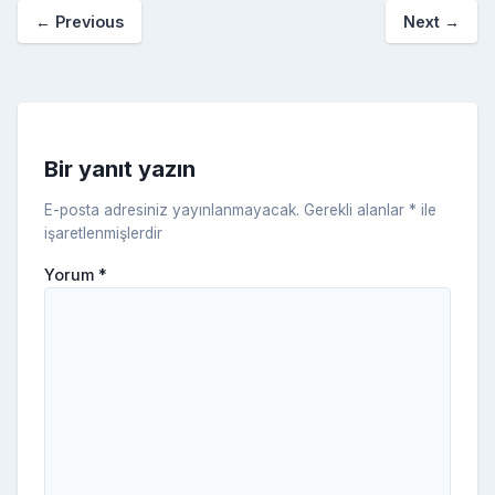
a
kl
←
Previous
Next
→
o
er
c
a
k
e
s
s
ni
Bir yanıt yazın
ki
E-posta adresiniz yayınlanmayacak.
Gerekli alanlar
*
ile
işaretlenmişlerdir
Yorum
*