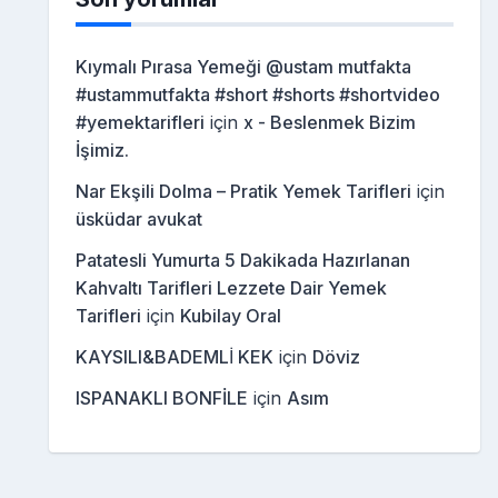
Kıymalı Pırasa Yemeği @ustam mutfakta
#ustammutfakta #short #shorts #shortvideo
#yemektarifleri
için
x - Beslenmek Bizim
İşimiz.
Nar Ekşili Dolma – Pratik Yemek Tarifleri
için
üsküdar avukat
Patatesli Yumurta 5 Dakikada Hazırlanan
Kahvaltı Tarifleri Lezzete Dair Yemek
Tarifleri
için
Kubilay Oral
KAYSILI&BADEMLİ KEK
için
Döviz
ISPANAKLI BONFİLE
için
Asım