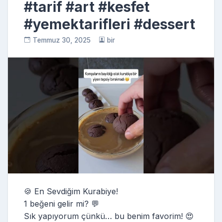
#tarif #art #kesfet
#yemektarifleri #dessert
Temmuz 30, 2025
bir
🍪 En Sevdiğim Kurabiye!
1 beğeni gelir mi? 💬
Sık yapıyorum çünkü… bu benim favorim! 😍