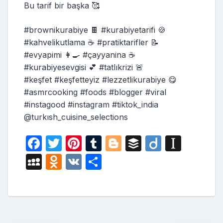
Bu tarif bir başka 🥰
#brownikurabiye 🍫 #kurabiyetarifi 🍪
#kahvelikutlama ☕ #pratiktarifler 📝
#evyapimi 👩‍🍳 #çayyanina ☕
#kurabiyesevgisi 💕 #tatlıkrizi 🚨
#keşfet #keşfetteyiz #lezzetlikurabiye 😋
#asmrcooking #foods #blogger #viral
#instagood #instagram #tiktok_india
@turkısh_cuisine_selections
F
T
Pi
T
Bl
B
Di
In
a
w
nt
u
o
uf
ig
st
M
O
V
S
c
itt
er
m
g
fe
o
a
y
d
K
h
e
er
e
bl
g
r
p
S
n
ar
b
st
r
er
a
p
o
e
o
p