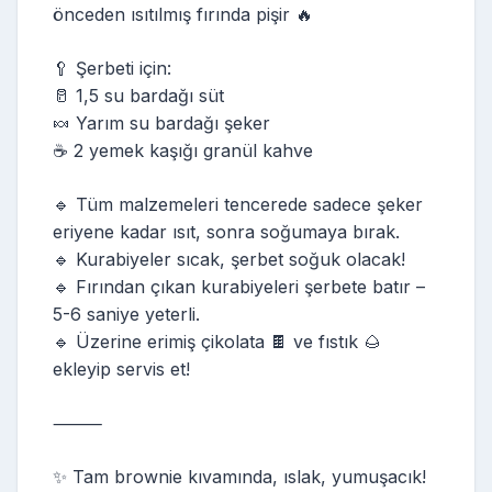
önceden ısıtılmış fırında pişir 🔥
🥄 Şerbeti için:
🥛 1,5 su bardağı süt
🍬 Yarım su bardağı şeker
☕ 2 yemek kaşığı granül kahve
🔹 Tüm malzemeleri tencerede sadece şeker
eriyene kadar ısıt, sonra soğumaya bırak.
🔹 Kurabiyeler sıcak, şerbet soğuk olacak!
🔹 Fırından çıkan kurabiyeleri şerbete batır –
5-6 saniye yeterli.
🔹 Üzerine erimiş çikolata 🍫 ve fıstık 🌰
ekleyip servis et!
⸻
✨ Tam brownie kıvamında, ıslak, yumuşacık!