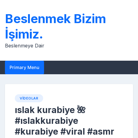
Skip
to
Beslenmek Bizim
content
İşimiz.
Beslenmeye Dair
Primary Menu
VIDEOLAR
ıslak kurabiye 🌺
#ıslakkurabiye
#kurabiye #viral #asmr