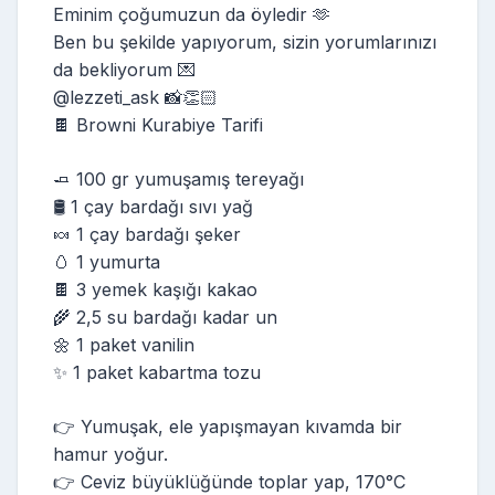
Eminim çoğumuzun da öyledir 🫶
Ben bu şekilde yapıyorum, sizin yorumlarınızı
da bekliyorum 💌
@lezzeti_ask 📸👏🏻
🍫 Browni Kurabiye Tarifi
🧈 100 gr yumuşamış tereyağı
🛢️ 1 çay bardağı sıvı yağ
🍬 1 çay bardağı şeker
🥚 1 yumurta
🍫 3 yemek kaşığı kakao
🌾 2,5 su bardağı kadar un
🌼 1 paket vanilin
✨ 1 paket kabartma tozu
👉 Yumuşak, ele yapışmayan kıvamda bir
hamur yoğur.
👉 Ceviz büyüklüğünde toplar yap, 170°C