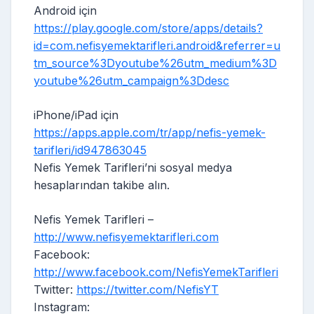
Android için
https://play.google.com/store/apps/details?
id=com.nefisyemektarifleri.android&referrer=u
tm_source%3Dyoutube%26utm_medium%3D
youtube%26utm_campaign%3Ddesc
iPhone/iPad için
https://apps.apple.com/tr/app/nefis-yemek-
tarifleri/id947863045
Nefis Yemek Tarifleri’ni sosyal medya
hesaplarından takibe alın.
Nefis Yemek Tarifleri –
http://www.nefisyemektarifleri.com
Facebook:
http://www.facebook.com/NefisYemekTarifleri
Twitter:
https://twitter.com/NefisYT
Instagram: