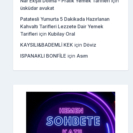
Nar Ekşili Dolma – Pratik Yemek Tarifleri
için
üsküdar avukat
Patatesli Yumurta 5 Dakikada Hazırlanan
Kahvaltı Tarifleri Lezzete Dair Yemek
Tarifleri
için
Kubilay Oral
KAYSILI&BADEMLİ KEK
için
Döviz
ISPANAKLI BONFİLE
için
Asım