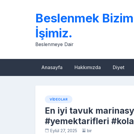
Skip
to
Beslenmek Bizim
content
İşimiz.
Beslenmeye Dair
Anasayfa
Hakkımızda
Diyet
VIDEOLAR
En iyi tavuk marinasy
#yemektarifleri #kol
Eylül 27, 2025
bir