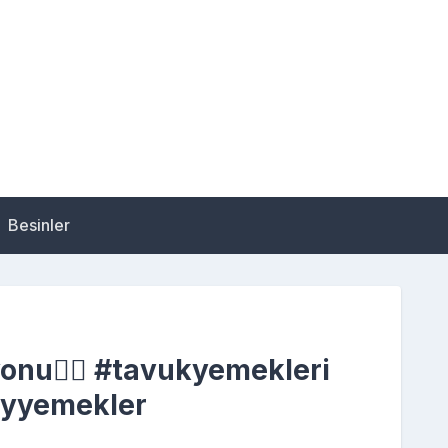
Besinler
onu❤️‍🔥 #tavukyemekleri
ayyemekler