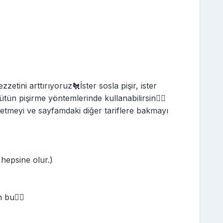
tini arttırıyoruz🐔İster sosla pişir, ister
ütün pişirme yöntemlerinde kullanabilirsin👌🏼
etmeyi ve sayfamdaki diğer tariflere bakmayı
hepsine olur.)
bu❤️‍🔥