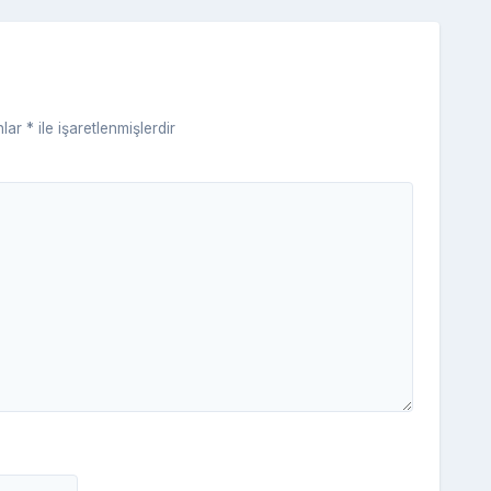
s
ni
ki
nlar
*
ile işaretlenmişlerdir