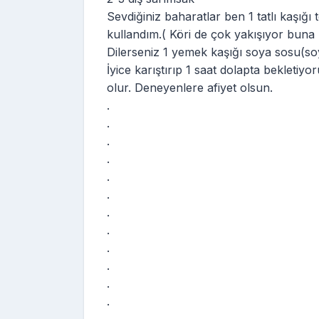
Sevdiğiniz baharatlar ben 1 tatlı kaşığı to
kullandım.( Köri de çok yakışıyor bun
Dilerseniz 1 yemek kaşığı soya sosu(soy
İyice karıştırıp 1 saat dolapta bekleti
olur. Deneyenlere afiyet olsun.
.
.
.
.
.
.
.
.
.
.
.
.
.