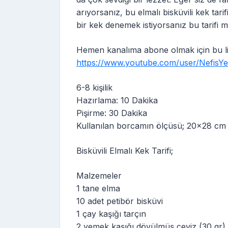
arıyorsanız, bu elmalı bisküvili kek tari
bir kek denemek istiyorsanız bu tarifi m
Hemen kanalıma abone olmak için bu link
https://www.youtube.com/user/NefisYe
6-8 kişilik
Hazırlama: 10 Dakika
Pişirme: 30 Dakika
Kullanılan borcamın ölçüsü; 20×28 cm
Bisküvili Elmalı Kek Tarifi;
Malzemeler
1 tane elma
10 adet petibör bisküvi
1 çay kaşığı tarçın
2 yemek kaşığı dövülmüş ceviz (30 gr)