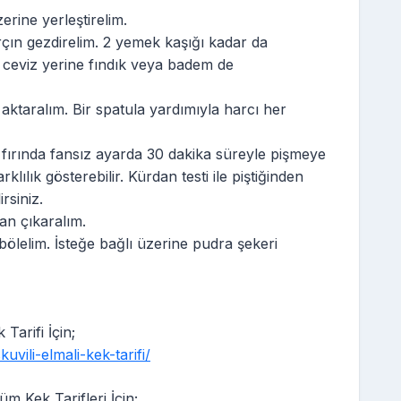
zerine yerleştirelim.
rçın gezdirelim. 2 yemek kaşığı kadar da
z ceviz yerine fındık veya badem de
ktaralım. Bir spatula yardımıyla harcı her
 fırında fansız ayarda 30 dakika süreyle pişmeye
klılık gösterebilir. Kürdan testi ile piştiğinden
rsiniz.
n çıkaralım.
bölelim. İsteğe bağlı üzerine pudra şekeri
Tarifi İçin;
uvili-elmali-kek-tarifi/
m Kek Tarifleri İçin;