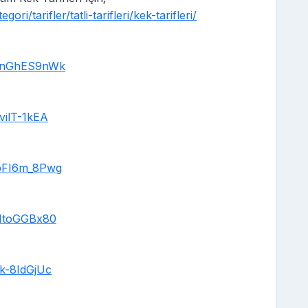
ri/tarifler/tatli-tarifleri/kek-tarifleri/
tWnGhES9nWk
vilT-1kEA
pFI6m_8Pwg
EItoGGBx80
k-8IdGjUc