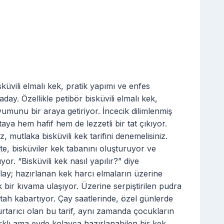
isküvili elmalı kek, pratik yapımı ve enfes
aday. Özellikle petibör bisküvili elmalı kek,
munu bir araya getiriyor. İncecik dilimlenmiş
aya hem hafif hem de lezzetli bir tat çıkıyor.
z, mutlaka bisküvili kek tarifini denemelisiniz.
te, bisküviler kek tabanını oluşturuyor ve
ıyor. “Bisküvili kek nasıl yapılır?” diye
olay; hazırlanan kek harcı elmaların üzerine
bir kıvama ulaşıyor. Üzerine serpiştirilen pudra
tah kabartıyor. Çay saatlerinde, özel günlerde
urtarıcı olan bu tarif, aynı zamanda çocukların
arklı ama evde kolayca hazırlanabilen bir kek