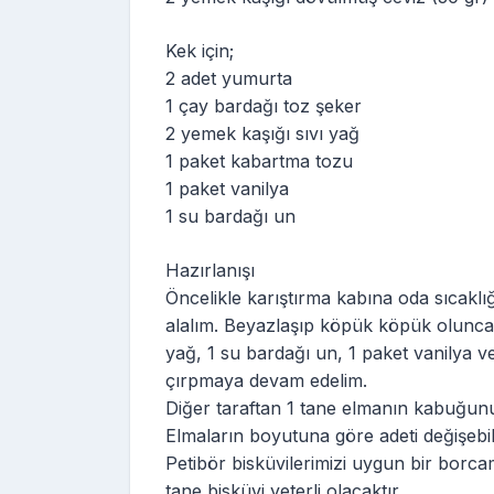
Kek için;
2 adet yumurta
1 çay bardağı toz şeker
2 yemek kaşığı sıvı yağ
1 paket kabartma tozu
1 paket vanilya
1 su bardağı un
Hazırlanışı
Öncelikle karıştırma kabına oda sıcaklı
alalım. Beyazlaşıp köpük köpük oluncay
yağ, 1 su bardağı un, 1 paket vanilya v
çırpmaya devam edelim.
Diğer taraftan 1 tane elmanın kabuğunu 
Elmaların boyutuna göre adeti değişebili
Petibör bisküvilerimizi uygun bir borc
tane bisküvi yeterli olacaktır.