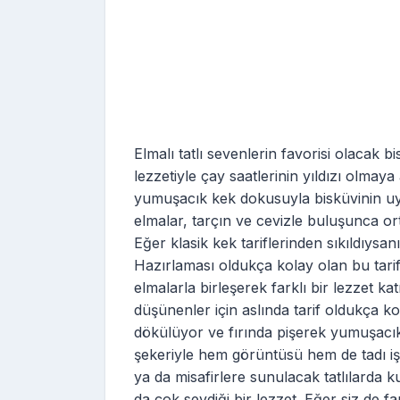
Elmalı tatlı sevenlerin favorisi olacak b
lezzetiyle çay saatlerinin yıldızı olmaya 
yumuşacık kek dokusuyla bisküvinin uyu
elmalar, tarçın ve cevizle buluşunca ort
Eğer klasik kek tariflerinden sıkıldıysanı
Hazırlaması oldukça kolay olan bu tarif
elmalarla birleşerek farklı bir lezzet kat
düşünenler için aslında tarif oldukça k
dökülüyor ve fırında pişerek yumuşacık 
şekeriyle hem görüntüsü hem de tadı iş
ya da misafirlere sunulacak tatlılarda k
da çok sevdiği bir lezzet. Eğer siz de f