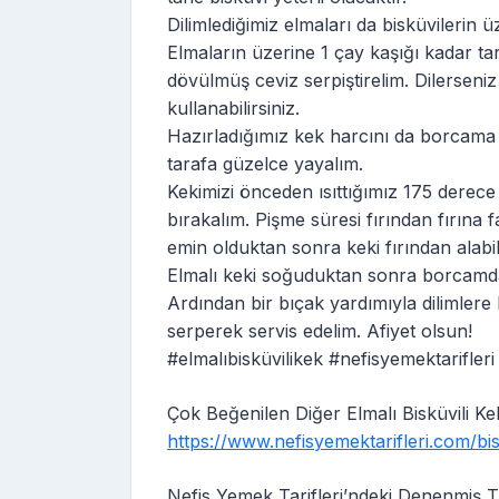
Dilimlediğimiz elmaları da bisküvilerin ü
Elmaların üzerine 1 çay kaşığı kadar ta
dövülmüş ceviz serpiştirelim. Dilerseni
kullanabilirsiniz.
Hazırladığımız kek harcını da borcama a
tarafa güzelce yayalım.
Kekimizi önceden ısıttığımız 175 derece
bırakalım. Pişme süresi fırından fırına far
emin olduktan sonra keki fırından alabili
Elmalı keki soğuduktan sonra borcamda
Ardından bir bıçak yardımıyla dilimlere 
serperek servis edelim. Afiyet olsun!
#elmalıbisküvilikek #nefisyemektarifleri
Çok Beğenilen Diğer Elmalı Bisküvili Kek 
https://www.nefisyemektarifleri.com/bisk
Nefis Yemek Tarifleri’ndeki Denenmiş Tü