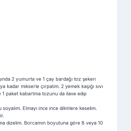
ğında 2 yumurta ve 1 çay bardağı toz şekeri
a kadar mikserle çırpalım. 2 yemek kaşığı sıvı
e 1 paket kabartma tozunu da ilave edip
soyalım. Elmayı ince ince dilimlere keselim.
r.
ama dizelim. Borcamın boyutuna göre 8 veya 10