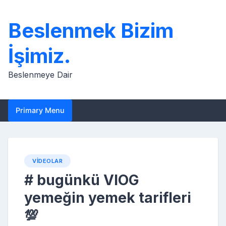
Skip
to
Beslenmek Bizim
content
İşimiz.
Beslenmeye Dair
Primary Menu
VIDEOLAR
# bugünkü VlOG
yemeğin yemek tarifleri
💯