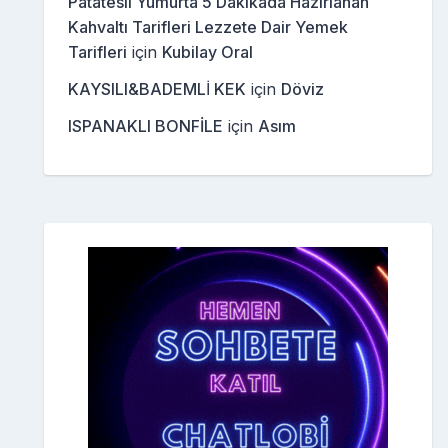
Patatesli Yumurta 5 Dakikada Hazırlanan
Kahvaltı Tarifleri Lezzete Dair Yemek
Tarifleri
için
Kubilay Oral
KAYSILI&BADEMLİ KEK
için
Döviz
ISPANAKLI BONFİLE
için
Asım