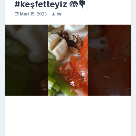
#keşfetteyiz 🤲💐
Mart 15, 2023
bir