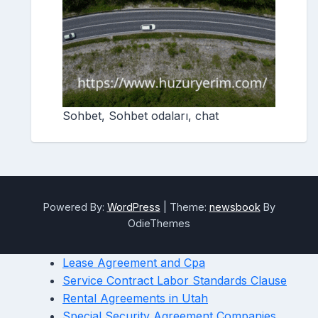
Sohbet, Sohbet odaları, chat
Powered By:
WordPress
|
Theme:
newsbook
By
OdieThemes
Lease Agreement and Cpa
Service Contract Labor Standards Clause
Rental Agreements in Utah
Special Security Agreement Companies