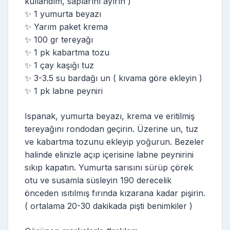
kullandım, saplarını ayırın )
✨ 1 yumurta beyazı
✨ Yarım paket krema
✨ 100 gr tereyağı
✨ 1 pk kabartma tozu
✨ 1 çay kaşığı tuz
✨ 3-3.5 su bardağı un ( kıvama göre ekleyin )
✨ 1 pk labne peyniri
Ispanak, yumurta beyazı, krema ve eritilmiş
tereyağını rondodan geçirin. Üzerine un, tuz
ve kabartma tozunu ekleyip yoğurun. Bezeler
halinde elinizle açıp içerisine labne peynirini
sıkıp kapatın. Yumurta sarısını sürüp çörek
otu ve susamla süsleyin 190 derecelik
önceden ısıtılmış fırında kızarana kadar pişirin.
( ortalama 20-30 dakikada pişti benimkiler )