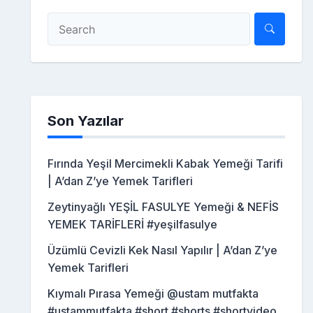
Son Yazılar
Fırında Yeşil Mercimekli Kabak Yemeği Tarifi
| A’dan Z’ye Yemek Tarifleri
Zeytinyağlı YEŞİL FASULYE Yemeği & NEFİS
YEMEK TARİFLERİ #yeşilfasulye
Üzümlü Cevizli Kek Nasıl Yapılır | A’dan Z’ye
Yemek Tarifleri
Kıymalı Pırasa Yemeği @ustam mutfakta
#ustammutfakta #short #shorts #shortvideo