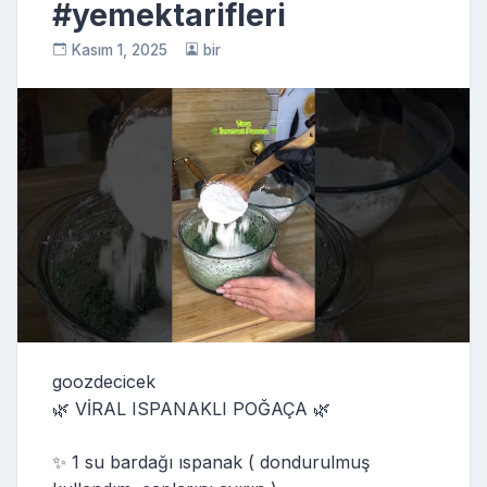
#yemektarifleri
Kasım 1, 2025
bir
goozdecicek
🌿 VİRAL ISPANAKLI POĞAÇA 🌿
✨ 1 su bardağı ıspanak ( dondurulmuş