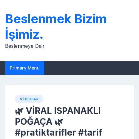
Skip
to
Beslenmek Bizim
content
İşimiz.
Beslenmeye Dair
Primary Menu
VIDEOLAR
🌿 VİRAL ISPANAKLI
POĞAÇA 🌿
#pratiktarifler #tarif