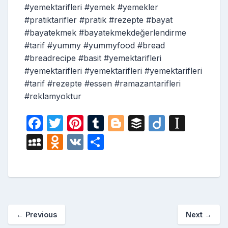
#yemektarifleri #yemek #yemekler
#pratiktarifler #pratik #rezepte #bayat
#bayatekmek #bayatekmekdeğerlendirme
#tarif #yummy #yummyfood #bread
#breadrecipe #basit #yemektarifleri
#yemektarifleri #yemektarifleri #yemektarifleri
#tarif #rezepte #essen #ramazantarifleri
#reklamyoktur
F
T
Pi
T
Bl
B
Di
In
a
w
nt
u
o
uf
ig
st
M
O
V
S
c
itt
er
m
g
fe
o
a
y
d
K
h
e
er
e
bl
g
r
p
S
n
ar
b
st
r
er
a
p
o
e
o
p
a
kl
←
Previous
Next
→
o
er
c
a