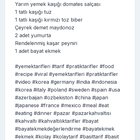
Yarım yemek kaşığı domates salçası
1 tatlı kaşığı tuz
1 tatlı kaşığı kırmızı toz biber
Çeyrek demet maydonoz
2 adet yumurta
Rendelenmiş kaşar peyniri
1 adet bayat ekmek
#yemektarifleri #tarif #pratiktarifler #food
#recipe #viral #yemektarifleri #pratiktarifler
#video #korea #germany #india #indonesia
#korea #italy #poland #sweden #spain #usa
#azerbaijan #ozbekiston #china #japan
#japanese #france #mexico #meal #eat
#eating #dinner #pazar #pazarkahvaltısı
#kahvaltı #kahvaltılıktarifler #bayat
#bayatekmekdeğerlendirme #bayatekmek
#ekmek #kolay #kolaytarif #basittarif #basit