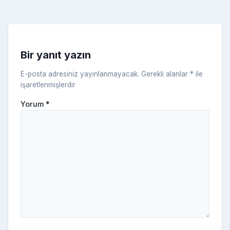
k
e
s
s
ni
Bir yanıt yazın
ki
E-posta adresiniz yayınlanmayacak.
Gerekli alanlar
*
ile
işaretlenmişlerdir
Yorum
*