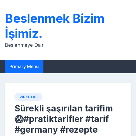
Skip
to
Beslenmek Bizim
content
İşimiz.
Beslenmeye Dair
Primary Menu
VIDEOLAR
Sürekli şaşırılan tarifim
😱#pratiktarifler #tarif
#germany #rezepte