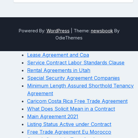
Powered By:
WordPress
|
Theme:
newsbook
By
OdieThemes
Lease Agreement and Cpa
Service Contract Labor Standards Clause
Rental Agreements in Utah
Special Security Agreement Companies
Minimum Length Assured Shorthold Tenancy
Agreement
Caricom Costa Rica Free Trade Agreement
What Does Solicit Mean in a Contract
Main Agreement 2021
Listing Status Active under Contract
Free Trade Agreement Eu Morocco