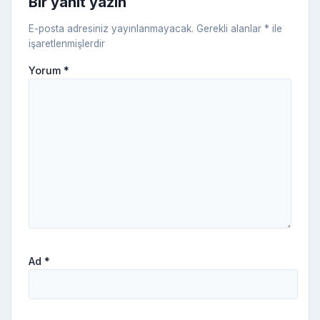
Bir yanıt yazın
ki
E-posta adresiniz yayınlanmayacak.
Gerekli alanlar
*
ile
işaretlenmişlerdir
Yorum
*
Ad
*