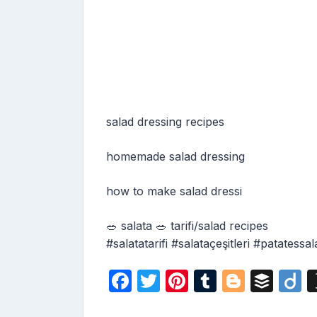
salad dressing recipes
homemade salad dressing
how to make salad dressi
🥗 salata 🥗 tarifi/salad recipes
#salatatarifi #salataçeşitleri #patatessa
F
T
Pi
T
Bl
B
D
a
w
nt
u
o
uf
i