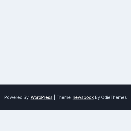
Powered By:
WordPress
|
Theme:
newsbook
By OdieThemes