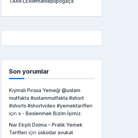
TARİFLERİ#mahleplipoğaça
Son yorumlar
Kıymalı Pırasa Yemeği @ustam
mutfakta #ustammutfakta #short
#shorts #shortvideo #yemektarifleri
için
x - Beslenmek Bizim İşimiz.
Nar Ekşili Dolma – Pratik Yemek
Tarifleri
için
üsküdar avukat