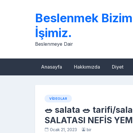
Skip
to
Beslenmek Bizim
content
İşimiz.
Beslenmeye Dair
Anasayfa
Hakkımızda
Diyet
VIDEOLAR
🥗 salata 🥗 tarifi/s
SALATASI NEFİS YEM
Ocak 21, 2023
bir