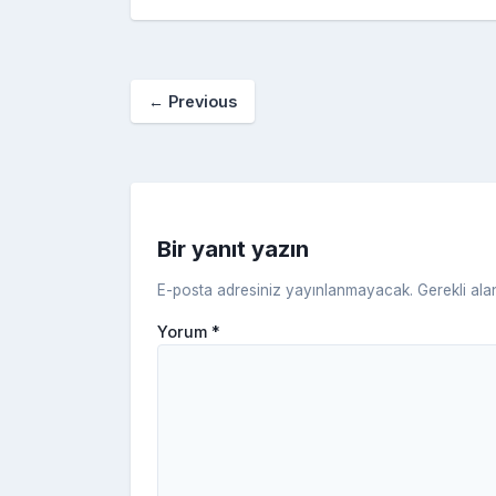
c
itt
er
m
g
fe
o
e
er
e
bl
g
r
b
st
r
er
←
Previous
o
o
k
Bir yanıt yazın
E-posta adresiniz yayınlanmayacak.
Gerekli ala
Yorum
*