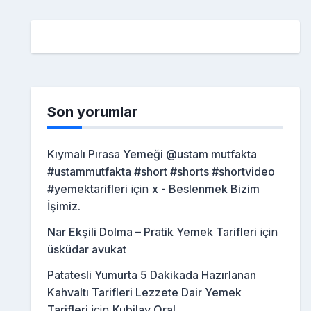
Son yorumlar
Kıymalı Pırasa Yemeği @ustam mutfakta
#ustammutfakta #short #shorts #shortvideo
#yemektarifleri
için
x - Beslenmek Bizim
İşimiz.
Nar Ekşili Dolma – Pratik Yemek Tarifleri
için
üsküdar avukat
Patatesli Yumurta 5 Dakikada Hazırlanan
Kahvaltı Tarifleri Lezzete Dair Yemek
Tarifleri
için
Kubilay Oral