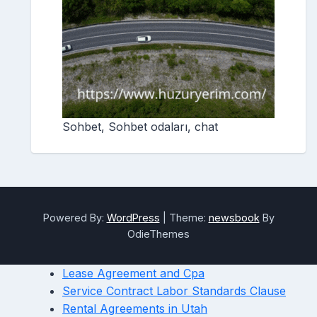
Sohbet, Sohbet odaları, chat
Powered By:
WordPress
|
Theme:
newsbook
By
OdieThemes
Lease Agreement and Cpa
Service Contract Labor Standards Clause
Rental Agreements in Utah