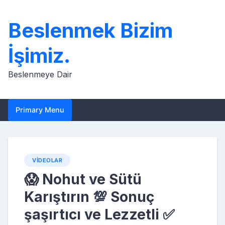
Skip
to
Beslenmek Bizim
content
İşimiz.
Beslenmeye Dair
Primary Menu
VIDEOLAR
😱 Nohut ve Sütü
Karıştırın 💯 Sonuç
şaşırtıcı ve Lezzetli ✅