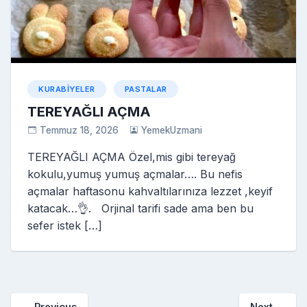
KURABIYELER
PASTALAR
TEREYAĞLI AÇMA
Temmuz 18, 2026
YemekUzmani
TEREYAĞLI AÇMA Özel,mis gibi tereyağ
kokulu,yumuş yumuş açmalar…. Bu nefis
açmalar haftasonu kahvaltılarınıza lezzet ,keyif
katacak…👌. Orjinal tarifi sade ama ben bu
sefer istek […]
← Previous
Next →