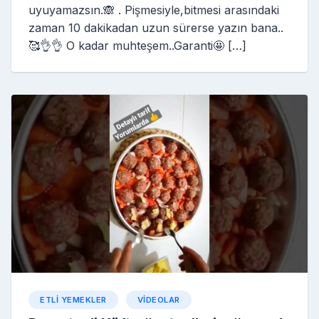
uyuyamazsın.🙈 . Pişmesiyle,bitmesi arasındaki
zaman 10 dakikadan uzun sürerse yazın bana..
🥰👌👌 O kadar muhteşem..Garanti🤩 […]
ETLI YEMEKLER
VIDEOLAR