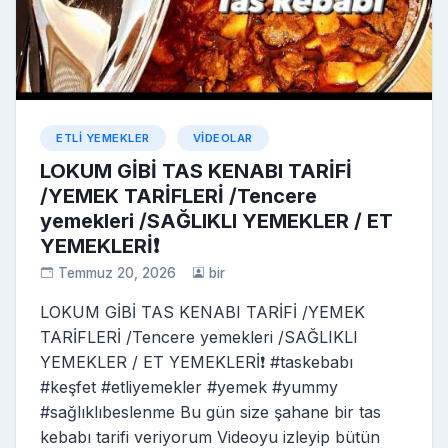
ETLI YEMEKLER
VIDEOLAR
LOKUM GİBİ TAS KENABI TARİFİ
/YEMEK TARİFLERİ /Tencere
yemekleri /SAĞLIKLI YEMEKLER / ET
YEMEKLERİ❗️
Temmuz 20, 2026
bir
LOKUM GİBİ TAS KENABI TARİFİ /YEMEK
TARİFLERİ /Tencere yemekleri /SAĞLIKLI
YEMEKLER / ET YEMEKLERİ❗️ #taskebabı
#keşfet #etliyemekler #yemek #yummy
#sağlıklıbeslenme Bu gün size şahane bir tas
kebabı tarifi veriyorum Videoyu izleyip bütün