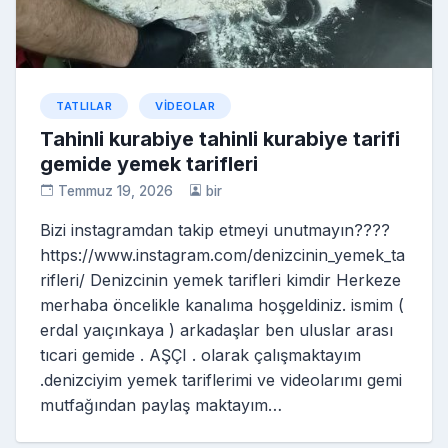
TATLILAR
VIDEOLAR
Tahinli kurabiye tahinli kurabiye tarifi
gemide yemek tarifleri
Temmuz 19, 2026
bir
Bizi instagramdan takip etmeyi unutmayın????
https://www.instagram.com/denizcinin_yemek_ta
rifleri/ Denizcinin yemek tarifleri kimdir Herkeze
merhaba öncelikle kanalıma hoşgeldiniz. ismim (
erdal yaıçınkaya ) arkadaşlar ben uluslar arası
tıcari gemide . AŞÇI . olarak çalışmaktayım
.denizciyim yemek tariflerimi ve videolarımı gemi
mutfağından paylaş maktayım…