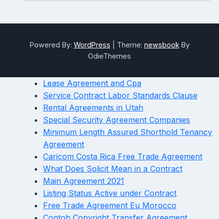
Powered By:
WordPress
|
Theme:
newsbook
By
OdieThemes
Lease Agreement and Cpa
Service Contract Labor Standards Clause
Rental Agreements in Utah
Special Security Agreement Companies
Minimum Length Assured Shorthold Tenancy
Agreement
Caricom Costa Rica Free Trade Agreement
What Does Solicit Mean in a Contract
Main Agreement 2021
Listing Status Active under Contract
Free Trade Agreement Eu Morocco
Contoh Copyright Transfer Agreement