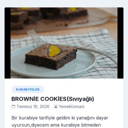
KURABIYELER
BROWNİE COOKİES(Sıvıyağlı)
Temmuz 19, 2026
YemekUzmani
Bir kurabiye tarifiyle geldim ki yanağını dayar
uyursun,diyecem ama kurabiye bitmeden