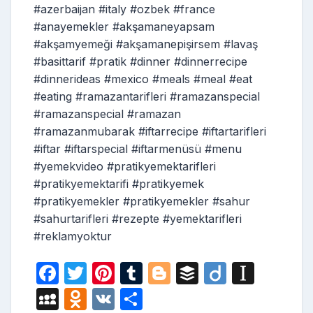
#azerbaijan #italy #ozbek #france
#anayemekler #akşamaneyapsam
#akşamyemeği #akşamanepişirsem #lavaş
#basittarif #pratik #dinner #dinnerrecipe
#dinnerideas #mexico #meals #meal #eat
#eating #ramazantarifleri #ramazanspecial
#ramazanspecial #ramazan
#ramazanmubarak #iftarrecipe #iftartarifleri
#iftar #iftarspecial #iftarmenüsü #menu
#yemekvideo #pratikyemektarifleri
#pratikyemektarifi #pratikyemek
#pratikyemekler #pratikyemekler #sahur
#sahurtarifleri #rezepte #yemektarifleri
#reklamyoktur
F
T
Pi
T
Bl
B
Di
In
a
w
nt
u
o
uf
ig
st
M
O
V
S