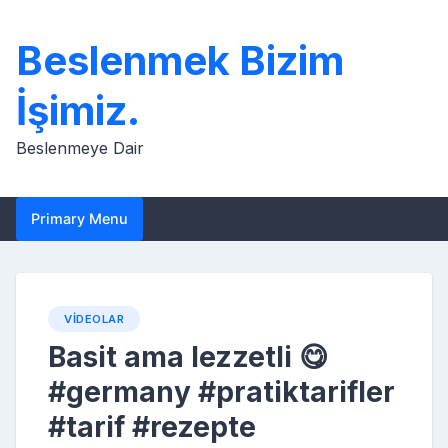
Skip
to
Beslenmek Bizim
content
İşimiz.
Beslenmeye Dair
Primary Menu
VIDEOLAR
Basit ama lezzetli 😋
#germany #pratiktarifler
#tarif #rezepte