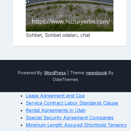
Sohbet, Sohbet odaları, chat
Powered By:
WordPress
|
Theme:
newsbook
By
OdieThemes
Lease Agreement and Cpa
Service Contract Labor Standards Clause
Rental Agreements in Utah
Special Security Agreement Companies
Minimum Length Assured Shorthold Tenancy