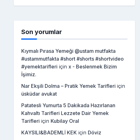
Son yorumlar
Kıymalı Pırasa Yemeği @ustam mutfakta
#ustammutfakta #short #shorts #shortvideo
#yemektarifleri
için
x - Beslenmek Bizim
İşimiz.
Nar Ekşili Dolma – Pratik Yemek Tarifleri
için
üsküdar avukat
Patatesli Yumurta 5 Dakikada Hazırlanan
Kahvaltı Tarifleri Lezzete Dair Yemek
Tarifleri
için
Kubilay Oral
KAYSILI&BADEMLİ KEK
için
Döviz