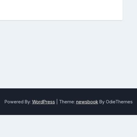
Powered By:
WordPress
|
Theme:
newsbook
By OdieThemes