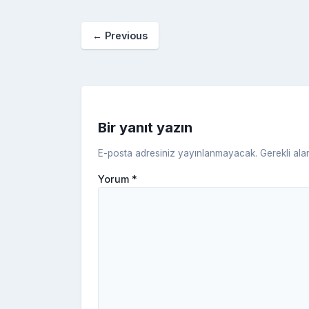
e
er
e
bl
g
r
b
st
r
er
←
Previous
o
o
k
Bir yanıt yazın
E-posta adresiniz yayınlanmayacak.
Gerekli ala
Yorum
*