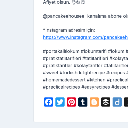
Afiyet olsun. 👌👍😋
@pancakeehousee kanalıma abone ol
*İnstagram adresim için:
https://www.instagram.com/pancak
#portakallılokum #lokumtarifi #lokum #p
#pratiktatlıtarifleri #tatlıtarifleri #kola
#pratiktarifler #kolaytarifler #tatlıtari
#sweet #turkishdelightrecipe #recipes 
#homemadedessert #kitchen #practical
#practicalrecipes #easyrecipes #desse
F
T
Pi
T
Bl
B
D
a
w
nt
u
o
uf
i
c
itt
er
m
g
fe
o