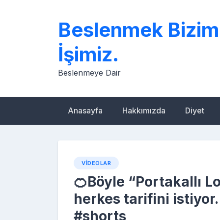
Skip
to
Beslenmek Bizim
content
İşimiz.
Beslenmeye Dair
Anasayfa
Hakkımızda
Diyet
VIDEOLAR
🍊Böyle “Portakallı 
herkes tarifini istiyo
#shorts