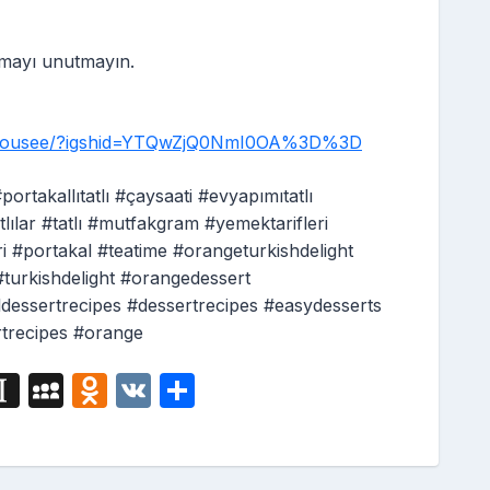
mayı unutmayın.
eehousee/?igshid=YTQwZjQ0NmI0OA%3D%3D
ortakallıtatlı #çaysaati #evyapımıtatlı
ytatlılar #tatlı #mutfakgram #yemektarifleri
fleri #portakal #teatime #orangeturkishdelight
#turkishdelight #orangedessert
dessertrecipes #dessertrecipes #easydesserts
rtrecipes #orange
i
In
M
O
V
S
g
st
y
d
K
h
a
S
n
ar