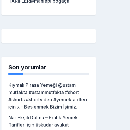
TARİFLERİ#mahleplipoğaça
Son yorumlar
Kıymalı Pırasa Yemeği @ustam
mutfakta #ustammutfakta #short
#shorts #shortvideo #yemektarifleri
için
x - Beslenmek Bizim İşimiz.
Nar Ekşili Dolma – Pratik Yemek
Tarifleri
için
üsküdar avukat