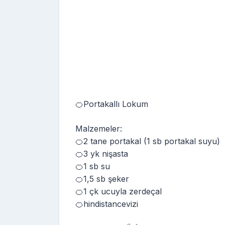
🍊Portakallı Lokum
Malzemeler:
🍊2 tane portakal (1 sb portakal suyu)
🍊3 yk nişasta
🍊1 sb su
🍊1,5 sb şeker
🍊1 çk ucuyla zerdeçal
🍊hindistancevizi